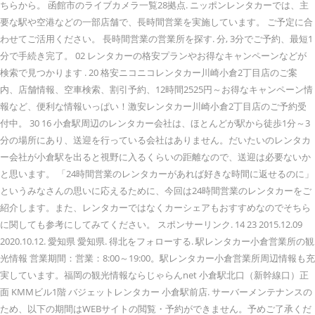
ちらから。 函館市のライブカメラ一覧28拠点. ニッポンレンタカーでは、主
要な駅や空港などの一部店舗で、長時間営業を実施しています。 ご予定に合
わせてご活用ください。 長時間営業の営業所を探す. 分, 3分でご予約、最短1
分で手続き完了。 02 レンタカーの格安プランやお得なキャンペーンなどが
検索で見つかります . 20 格安ニコニコレンタカー川崎小倉2丁目店のご案
内、店舗情報、空車検索、割引予約、12時間2525円～お得なキャンペーン情
報など、便利な情報いっぱい！激安レンタカー川崎小倉2丁目店のご予約受
付中。 30 16 小倉駅周辺のレンタカー会社は、ほとんどが駅から徒歩1分～3
分の場所にあり、送迎を行っている会社はありません。だいたいのレンタカ
ー会社が小倉駅を出ると視野に入るくらいの距離なので、送迎は必要ないか
と思います。 「24時間営業のレンタカーがあれば好きな時間に返せるのに」
というみなさんの思いに応えるために、今回は24時間営業のレンタカーをご
紹介します。また、レンタカーではなくカーシェアもおすすめなのでそちら
に関しても参考にしてみてください。 スポンサーリンク. 14 23 2015.12.09
2020.10.12. 愛知県 愛知県. 得北をフォローする. 駅レンタカー小倉営業所の観
光情報 営業期間：営業：8:00～19:00。駅レンタカー小倉営業所周辺情報も充
実しています。福岡の観光情報ならじゃらんnet 小倉駅北口（新幹線口）正
面 KMMビル1階 バジェットレンタカー 小倉駅前店. サーバーメンテナンスの
ため、以下の期間はWEBサイトの閲覧・予約ができません。予めご了承くだ