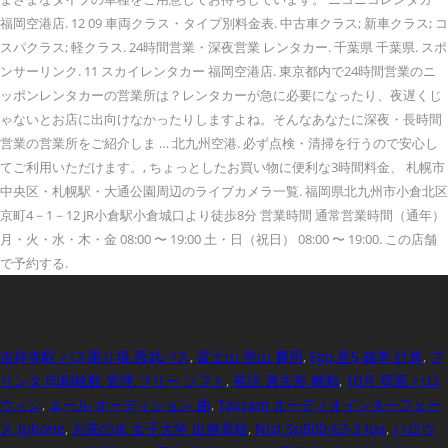
福岡空港店. 12 09 車両クラス・タイプ別料金表. 中古車クラス; 新車クラス; コ
スパクラス; 軽クラス. 24時間営業・深夜営業 レンタカー. 千葉県 千葉県. スポ
ンサーリンク. 11 スカイレンタカー 福岡空港店. 東京都内で24時間営業のニ
ッポンレンタカーの営業所は？レンタカーが急に必要になったり、夜遅くじ
ゃないとお店に出向けなかったりしますよね。そんなあなたに深夜・長時間
営業の営業所をご紹介しま … 北九州空港. 必ず点検・清掃を行うので安心し
てご利用いただけます。, ちょっとしたお買い物に便利な3時間料金、 札幌市
中央区・札幌駅・大通公園周辺のライブカメラ一覧. 福岡県北九州市小倉北区
京町4－1－12 JR小倉駅小倉城口より徒歩8分 営業時間 通常営業時間（通年）
月・火・水・木・金 08:00 〜 19:00 土・日（祝日） 08:00 〜 19:00. この店舗
で予約する.
吉祥寺駅 バス乗り場 西武バス
,
富士山 登山 費用
,
Fgo 星5 確率 計算
,
プ
リンタ 印刷枚数 管理 フリー ソフト
,
英語 過去形 種類
,
10月 壁面 ハロ
ウィン
,
エール オーディション 曲
,
Tascam オーディオインターフェー
ス Iphone
,
お茶の水 女子大学 出身高校
,
Nist Sp800-63-3 Ipa
,
ハロウ