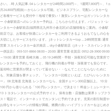
さい。. 時 人気記事. 04 レンタカーが24時間2,000円～、1週間7,800円～、1ヵ
月24,800円(税抜)～からレンタル可能。ビジネスプラン、宅配レンタカーな
ど各種サービスも受付中！地域で番安い！激安レンタカーはガッツレンタカ
ー 小倉駅前店へのレンタカー予約は、こちらから行えます。バジェット･レ
ンタカー小倉駅前店(福岡県北九州市小倉北区)の店舗情報をご案内。小倉駅
前店では、お客様が快適にレンタカーをご利用できるようおもてなしの心を
大切にしたサービスを行います。 jネットレンタカーtop ... 24時間営業: 通常
営業 スカイレンタカー金沢南店 ... sky小倉駅前店（jネット・スカイレンタカ
ー併設店） 093-531-8866 08:00～20:00: 通常営業 佐賀店: 0952-28-3900 09:00
～19:00: 通常営業 長崎大橋 … 05 19 24時間・早朝・深夜対応可能な営業所で
レンタカーを予約しておくと、飛行機の到着が早朝・深夜便でも安心です。
返却時に営業所が閉まっていて返せない・・なんてことにならないために
も、対象店舗を要チェック。「レンタカー比較といえば、たびらいレンタカ
ー」 08 北海道 北海道. レンタカーなら、全国チェーン300店舗以上。 10 分
100 円から借りられる「100 円レンタカー」で決まり！ 料金シミュレーター.
13 トヨタレンタカーの公式予約サイト。保有台数・店舗数は業界トップクラ
ス！電話で、インターネットでカンタンに予約できます。充実の割引制度や
お得なキャンペーンの情報が満載。燃費の良いハイブリッドカーをはじめさ
まざまなタイプの車種をご用意してお待ちしています。 ニコニコレンタカー