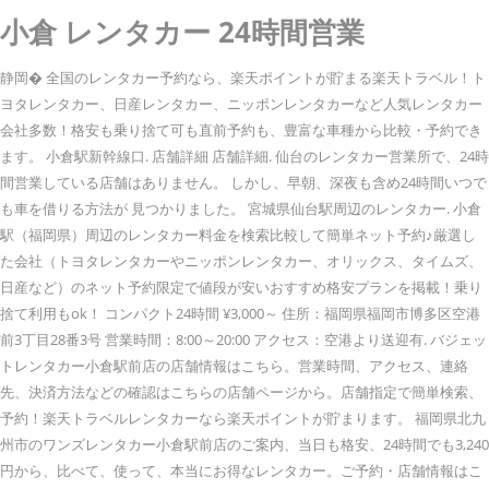
小倉 レンタカー 24時間営業
静岡� 全国のレンタカー予約なら、楽天ポイントが貯まる楽天トラベル！ト
ヨタレンタカー、日産レンタカー、ニッポンレンタカーなど人気レンタカー
会社多数！格安も乗り捨て可も直前予約も、豊富な車種から比較・予約でき
ます。 小倉駅新幹線口. 店舗詳細 店舗詳細. 仙台のレンタカー営業所で、24時
間営業している店舗はありません。 しかし、早朝、深夜も含め24時間いつで
も車を借りる方法が 見つかりました。 宮城県仙台駅周辺のレンタカー. 小倉
駅（福岡県）周辺のレンタカー料金を検索比較して簡単ネット予約♪厳選し
た会社（トヨタレンタカーやニッポンレンタカー、オリックス、タイムズ、
日産など）のネット予約限定で値段が安いおすすめ格安プランを掲載！乗り
捨て利用もok！ コンパクト24時間 ¥3,000～ 住所：福岡県福岡市博多区空港
前3丁目28番3号 営業時間：8:00～20:00 アクセス：空港より送迎有. バジェッ
トレンタカー小倉駅前店の店舗情報はこちら。営業時間、アクセス、連絡
先、決済方法などの確認はこちらの店舗ページから。店舗指定で簡単検索、
予約！楽天トラベルレンタカーなら楽天ポイントが貯まります。 福岡県北九
州市のワンズレンタカー小倉駅前店のご案内、当日も格安、24時間でも3,240
円から、比べて、使って、本当にお得なレンタカー。ご予約・店舗情報はこ