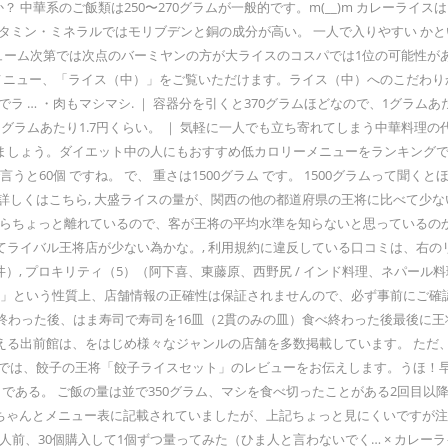
系のご飯類は250〜270グラムが一般的です。m(__)m カレーライスは100g換
っており、ビタミン・ミネラルではモリブデンと銅の成分が高い。 一人で入りやす
ーム次第では次点のバーミヤンの方が大ライスのコスパでは1位の可能性があり
類メニュー、「ライス（中）」をご覧いただけます。ライス（中）へのこだわ
ラ … ・肉もマシマシ. ｜ 容器分を引くと370グラムほどなので、1グラムあ
と1グラムあたり1.7円くらい。 ｜ 気軽に一人でも立ち寄れてしまう中華料
しょう。ダイエット中の人にもおすすめ低カロリーメニューをランキングで紹
と60個 ですね。 で、 重さは1500グラム です。 1500グラムって聞
詳しくはこちら, 大盛ライスの量が、関西の他の都道府県の王将に比べて少
からちょっと離れているので、客が王将の平均水準を知らないと思っているの
ライバル王将店が少ない為かな。, 利用規約に違反している口コミは、右の
丼）, プロキリティ（5）（阿下喜、東藤原、西野尻 / インド料理、ネパー
ト」という性質上、店舗情報の正確性は保証されませんので、必ず事前にご確認
べ終わった後、はま寿司で寿司を16皿（2貫のみの皿）食べ終わった後最後に王
える出前館は、をはじめ様々なジャンルの店舗を多数掲載しています。 ただ
では、餃子の王将「餃子ライスセット」のレビューをお伝えします。うほ！早く
である。 ご飯の量は並で350グラム、マシを食べ切ったことがある2回目以
もちゃんとメニュー表に記載されていましたが、上記ちょっと見にくいですが注
、30個購入して1個ずつ量ってみた（ひま人と言わないでく… × カレーライス（5