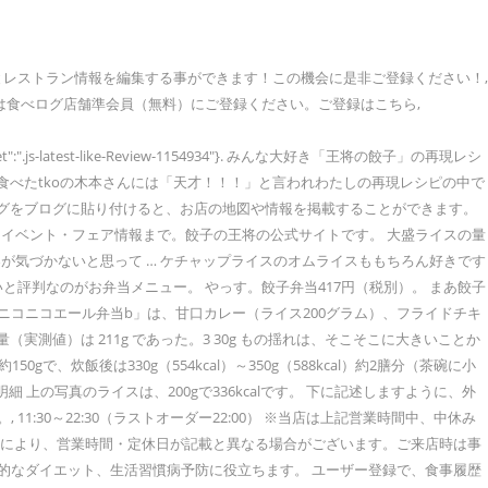
るとレストラン情報を編集する事ができます！この機会に是非ご登録ください！,
様は食べログ店舗準会員（無料）にご登録ください。ご登録はこちら,
"latest_target":".js-latest-like-Review-1154934"}. みんな大好き「王将の餃子」の再現レシ
食べたtkoの木本さんには「天才！！！」と言われわたしの再現レシピの中で
MLタグをブログに貼り付けると、お店の地図や情報を掲載することができます。
イベント・フェア情報まで。餃子の王将の公式サイトです。 大盛ライスの量
客が気づかないと思って … ケチャップライスのオムライスももちろん好きです
いと評判なのがお弁当メニュー。 やっす。餃子弁当417円（税別）。 まあ餃子
 「ニコニコエール弁当b」は、甘口カレー（ライス200グラム）、フライドチキ
形店』の「ライス（中）」は、総重量（実測値）は 211g であった。3 30g もの揺れは、そこそこに大きいことか
炊飯後は330g（554kcal）～350g（588kcal）約2膳分（茶碗に小
リー明細 上の写真のライスは、200gで336kcalです。 下に記述しますように、外
1:30～22:30（ラストオーダー22:00） ※当店は上記営業時間中、中休み
拡大により、営業時間・定休日が記載と異なる場合がございます。ご来店時は事
康的なダイエット、生活習慣病予防に役立ちます。 ユーザー登録で、食事履歴