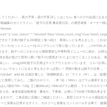
ださい。, 夜の予算 -, 昼の予算 詳しくはこちら, 食べログの会員にな
情報編集のガイドライン, 「餃子の王将 桑名星川店」の運営者様・オーナー
n-Review-
ull,"count":2,"user_status":"","blocked":false,"show_count_msg":true,
すか？王将の餃子を200個近く食べ続け、再現レシピを考えました。これを
ちなランチ(セットメニュー)をロングランにて取り扱っています。, このHT
けます。餃子へのこだわりから種類豊富な中華料理メニューのご紹介、お得な
き面が焦げて異常に硬い”餃子の2度焼き”が たまに出てくることがある。 
い。 unag2000 餃子の王将はテイクアウトもやっています。コスパが高
円くらいでセットになると考えるとやっぱ安い！ 同様の動きは餃子の王将 ...
§, åé¨ãåæ³ç­ã«ãæ³¨æãã ãã. 以前計量した『前橋駒
みた。 ご飯のカロリー。 ・米 1合（180cc）はグラム換算すると約150gで、
1個分100～120g 【ご飯80kcalと100kcalグラム数目 … ライスのカロ
徒歩３分。★東名阪自動車道「桑名IC」下車後、お車にて5分程で到着出来ます。, 1
いますので、ご来店前に店舗にご確認ください。, 新型コロナウイルス感染
ロリーと栄養を計算するサイト。カロリーと栄養をコントロールする事で、健