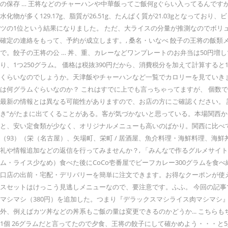
の保存 … 王将などのチャーハンや中華飯ってご飯何gぐらい入ってるんですか？ 中華
水化物が多く129.17g、脂質が26.51g、たんぱく質が21.03gとな
ツの1位という結果になりました。 ただ、大ライスの分量が推測なのでボリュ
確定の連絡をもって、予約が成立します。, 桑名・いなべ 餃子の王将の飯
で。餃子の王将の公 … 丼、重、カレーなどワンプレートのお弁当は50円増しで
り、1つ250グラム。 価格は税抜390円だから、消費税分を加えて計算する
くらいなのでしょうか。天津飯やチャーハンなど一覧でカロリーを見ていきま
は何グラムぐらいなのか？ これはすでに上でも言っちゃってますが、 個数で言う
最新の情報とは異なる可能性がありますので、お店の方にご確認ください。 
き”がたまに出てくることがある。客が気づかないと思っている。本場関西
と、安い定食類が少なく、オリジナルメニューも高いのばかり。関西に比べて
（93）（栄（名古屋）、矢場町、栄町 / 居酒屋、魚介料理・海鮮料理、海鮮
礼や情報追加などの返信を行ってみませんか？, 「みんなで作るグルメサイ
ム・ライス少なめ）食べた後にCoCo壱番屋でビーフカレー300グラムを食
口店の出前・宅配・デリバリーを簡単に注文できます。お得なクーポンが使
スセットはけっこう見逃しメニューなので、要注意です。ふふ。 今回の記事
マシマシ（380円）を追加した。つまり『デラックスマシライス肉マシマシ』
外、例えばカツ丼などの丼系もご飯の量は変更できるのかどうか... こちら
1個 26グラムだと言ってたので夕食、王将の餃子にして確かめよう・・・と5人前