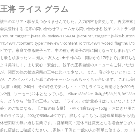
王将 ライス グラム
該当のエリア・駅が見つかりませんでした。入力内容を変更して、再度検索してく
会員登録する 従来の問い合わせフォームから問い合わせる 餃子 レストラン
{"count_target":".js-result-Review-1154934 .js-count","target":".js-like-butto
1154934","content_type":"Review","content_id":1154934,"voted_flag":n
ピです。家庭で作る餃子って、中の種が肉団子の様に固くなってしまわないで
も最も頑張ったレ … 知人・友人と, ★平日のみ、開店から17時までお値打
より美味しく、より安心・安全に。餃子の王将自慢のメニューをご覧いただ
が、関西の他の都道府県の王将に比べて少ない。 また、客が少ないときに、焼
が、このパラパラした感じのチャーハンもめちゃくちゃ合います。 これは美味し
1人前（6個）240円、その時点で安いし・・・でもライスと唐揚げとか200
ン2個、ソーセージ2本となっている。 éã»æ±åã»é¢æ±ã»ä¿¡è¶ãä¸è¦
ら、どうやら『餃子の王将』では、「ライス」の計量盛りはしていないようだと推察して
盛）のご飯になる。 【ご飯の目安量】 ・軽く1膳130g～150g ・おにぎり用ごはん
食のライスは、200gで336kcal位です。 詳しくはこちら, 北勢線星川駅から
休憩閉店の無い通し営業です。, 営業時間・定休日は変更となる場合がござ
前に店舗にご確認ください。, 家族・子供と 一般の人が簡単に使える、カ