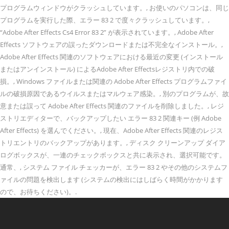
プログラムウィンドウがクラッシュしています。, お使いのパソコンは、同じ
プログラムを実行した際、エラー 83 2 で度々クラッシュしています。,
“Adobe After Effects Cs4 Error 83 2” が表示されています。, Adobe After
Effects ソフトウェアの誤ったダウンロードまたは不完全なインストール。,
Adobe After Effects 関連のソフトウェアにおける最近の変更 (インストール
またはアンインストール) によるAdobe After Effectsレジストリ内での破
損。, Windows ファイルまたは関連の Adobe After Effects プログラムファイ
ルの破損原因であるウイルスまたはマルウェア感染。, 別のプログラムが、故
意または誤って Adobe After Effects 関連のファイルを削除しました。, レジ
ストリエディターで、バックアップしたい エラー 83 2 関連キー (例 Adobe
After Effects) を選んでください。, 現在、Adobe After Effects 関連のレジス
トリエントリのバックアップがあります。, ディスク クリーンアップ ダイア
ログボックスが、一連のチェックボックスと共に表示され、選択可能です。
通常、, システム ファイル チェッカーが、エラー 83 2 やその他のシステムフ
ァイルの問題を検出します (システムの検出にはしばらく時間がかかります
ので、お待ちください)。.