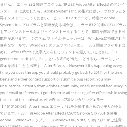
ません。, エラー 83 2 関連プログラム (例えば Adobe After Effects) のアンイ
ンストールに成功したら、Adobe Systems Inc. の指示に従い、プログラムを
再インストールしてください。, ヒント: 83 2 エラーが、特定の Adobe
Systems Inc. プログラムと関連がある場合は、エラー 83 2 関連のプログラム
をアンインストールおよび再インストールすることで、問題を解決できる可
能性があります。, システム ファイル チェッカーは、Windowsに搭載された
便利なツールで、Windowsシステムファイル (エラー 83 2 関連ファイルも含
め) 。. After Effectsで文字入力をしてフォントを選んでいるときに 「CT
generic: not ascii（83、2）」という表示が出た。 どうやらエラーらしい。
表示を消すことも出来ず、After Effects … However if it's happening every
time you close the app you should probably go back to 2017 for the time
being and either contact support or submit a bug report. You may
unsubscribe
instantly from Adobe Community, or adjust email frequency in
your email preferences
, I got this error after closing after effects while using
the a lot of text animator. AfterEffectsCS6 レンダリングエラー
【-1610153453】 AfterEffects エラー：PSLを起動するためのメモリが不足し
ています。( 83 、 8) Adobe After Effects CS6でGeforce GTX750Tiを使用
Adobe … Windowsアップデート(Windows XP, Vista, 7, 8および10): ご注意:
83 2 問題解決のために、Windowsを再インストールするには、多大な時間と