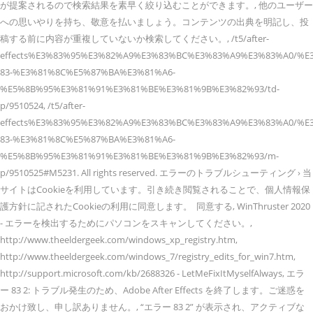
が提案されるので検索結果を素早く絞り込むことができます。, 他のユーザー
への思いやりを持ち、敬意を払いましょう。コンテンツの出典を明記し、投
稿する前に内容が重複していないか検索してください。, /t5/after-
effects%E3%83%95%E3%82%A9%E3%83%BC%E3%83%A9%E3%83%A0/%
83-%E3%81%8C%E5%87%BA%E3%81%A6-
%E5%8B%95%E3%81%91%E3%81%BE%E3%81%9B%E3%82%93/td-
p/9510524, /t5/after-
effects%E3%83%95%E3%82%A9%E3%83%BC%E3%83%A9%E3%83%A0/%
83-%E3%81%8C%E5%87%BA%E3%81%A6-
%E5%8B%95%E3%81%91%E3%81%BE%E3%81%9B%E3%82%93/m-
p/9510525#M5231. All rights reserved. エラーのトラブルシューティング › 当
サイトはCookieを利用しています。引き続き閲覧されることで、個人情報保
護方針に記されたCookieの利用に同意します。 同意する, WinThruster 2020
- エラーを検出するためにパソコンをスキャンしてください。,
http://www.theeldergeek.com/windows_xp_registry.htm,
http://www.theeldergeek.com/windows_7/registry_edits_for_win7.htm,
http://support.microsoft.com/kb/2688326 - LetMeFixItMyselfAlways, エラ
ー 83 2: トラブル発生のため、Adobe After Effects を終了します。ご迷惑を
おかけ致し、申し訳ありません。, “エラー 83 2” が表示され、アクティブな