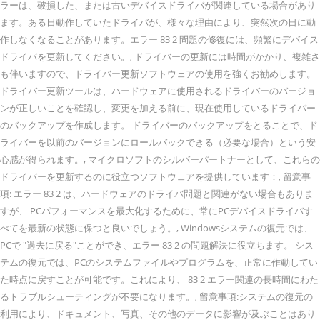
ラーは、破損した、または古いデバイスドライバが関連している場合があり
ます。ある日動作していたドライバが、様々な理由により、突然次の日に動
作しなくなることがあります。エラー 83 2 問題の修復には、頻繁にデバイス
ドライバを更新してください。, ドライバーの更新には時間がかかり、複雑さ
も伴いますので、ドライバー更新ソフトウェアの使用を強くお勧めします。
ドライバー更新ツールは、ハードウェアに使用されるドライバーのバージョ
ンが正しいことを確認し、変更を加える前に、現在使用しているドライバー
のバックアップを作成します。 ドライバーのバックアップをとることで、ド
ライバーを以前のバージョンにロールバックできる（必要な場合）という安
心感が得られます。, マイクロソフトのシルバーパートナーとして、これらの
ドライバーを更新するのに役立つソフトウェアを提供しています：, 留意事
項: エラー 83 2 は、ハードウェアのドライバ問題と関連がない場合もありま
すが、 PCパフォーマンスを最大化するために、常にPCデバイスドライバす
べてを最新の状態に保つと良いでしょう。, Windowsシステムの復元では、
PCで "過去に戻る"ことができ、エラー 83 2 の問題解決に役立ちます。 シス
テムの復元では、PCのシステムファイルやプログラムを、正常に作動してい
た時点に戻すことが可能です。これにより、 83 2 エラー関連の長時間にわた
るトラブルシューティングが不要になります。, 留意事項:システムの復元の
利用により、ドキュメント、写真、その他のデータに影響が及ぶことはあり