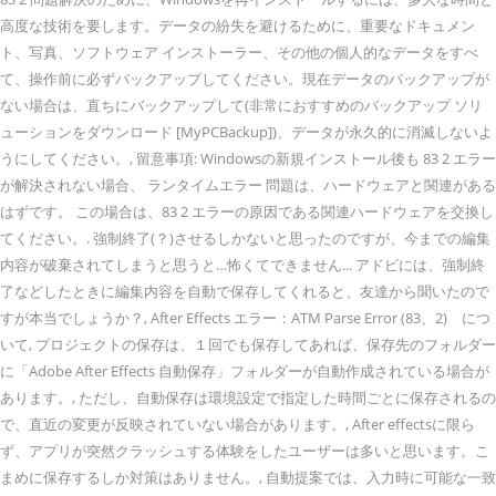
高度な技術を要します。データの紛失を避けるために、重要なドキュメン
ト、写真、ソフトウェア インストーラー、その他の個人的なデータをすべ
て、操作前に必ずバックアップしてください。現在データのバックアップが
ない場合は、直ちにバックアップして(非常におすすめのバックアップ ソリ
ューションをダウンロード [MyPCBackup])、データが永久的に消滅しないよ
うにしてください。, 留意事項: Windowsの新規インストール後も 83 2 エラー
が解決されない場合、 ランタイムエラー 問題は、ハードウェアと関連がある
はずです。 この場合は、83 2 エラーの原因である関連ハードウェアを交換し
てください。. 強制終了(？)させるしかないと思ったのですが、今までの編集
内容が破棄されてしまうと思うと…怖くてできません... アドビには、強制終
了などしたときに編集内容を自動で保存してくれると、友達から聞いたので
すが本当でしょうか？, After Effects エラー：ATM Parse Error (83、2) につ
いて, プロジェクトの保存は、１回でも保存してあれば、保存先のフォルダー
に「Adobe After Effects 自動保存」フォルダーが自動作成されている場合が
あります。, ただし、自動保存は環境設定で指定した時間ごとに保存されるの
で、直近の変更が反映されていない場合があります。, After effectsに限ら
ず、アプリが突然クラッシュする体験をしたユーザーは多いと思います。こ
まめに保存するしか対策はありません。, 自動提案では、入力時に可能な一致