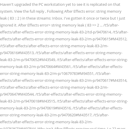
Haven't upgraded the PC workstation yet to see it is replicated on that
system. View the full reply
, Following After Effects error: string memory
leak ( 83 :: 2 )
in these streams: Inbox. I've gotten it once or twice but I just
ignored it. After Effects error> string memory leak ( 83 >> 2 ... /t5/after-
effects/after-effects-error-string-memory-leak-83-2/td-p/9470614, /t5/after-
effects/after-effects-error-string-memory-leak-83-2/m-p/9470615#M43512,
/t5/after-effects/after-effects-error-string-memory-leak-83-2/m-
p/9470616#M43513, /t5/after-effects/after-effects-error-string-memory-
leak-83-2/m-p/9470652#M43549, /t5/after-effects/after-effects-error-string-
memory-leak-83-2/m-p/9470664#M43561, /t5/after-effects/after-effects-
error-string-memory-leak-83-2/m-p/10679783#M94551, /t5/after-
effects/after-effects-error-string-memory-leak-83-2/m-p/9470617#M43514,
/t5/after-effects/after-effects-error-string-memory-leak-83-2/m-
p/9470647#M43544, /t5/after-effects/after-effects-error-string-memory-
leak-83-2/m-p/9470618#M43515, /t5/after-effects/after-effects-error-string-
memory-leak-83-2/m-p/9470619#M43516, /t5/after-effects/after-effects-
error-string-memory-leak-83-2/m-p/9470620#M43517, /t5/after-
effects/after-effects-error-string-memory-leak-83-2/m-
p/10763673#M97844. Why isn't After Effects preview real-time. Le 22 mars