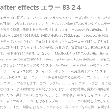
after effects エラー 83 2 4
エラー 83 2 問題には、パソコンのクラッシュやフリーズの他、ウイルス感染
の可能性も含まれています。こうした Adobe After Effects ランタイムエラー
を素早く簡単に修復する方法を習得しましょう！ Macbook Pro (Retina, 15-
inch, Mid 2014) 16GB RAM, NVIDIA GeForce 750M, Yep, me too. ccの体験版
を使っていたのですが、フォントを変更したらエラーコード83と出てきまし
た…OKを押しても再度同じものが開かれるので、実質動けない状況にありま
す。 強制終了(？)させるしかないと … MacBook Pro 15" Touch, High Sierra.
var ld = new Date('2020-11-11'); document.write(ld.toLocaleDateString('ja'));
オプション ソフトウェアのインストール - WinThruster (Solvusoft)エンドユ
ーザーライセンス契約 | プライバシーポリシー | 利用規約 | アンインストー
ル, 以下のリストは、 エラー 83 2 問題を解決するためのトラブルシューティ
ング ステップを示します。このトラブルシューティング ステップは、先に進
むに従い、より困難になり時間がかかります。不要な時間と労力の消費を避
けるため、昇順で並べると良いでしょう。, 留意事項: 画像を [ ] をクリックし
て、以下の各ステップにおけるトラブルシューティングの説明を拡大してく
ださい。また、画像を [ ] をクリックすると、各ステップを進む際、説明が非