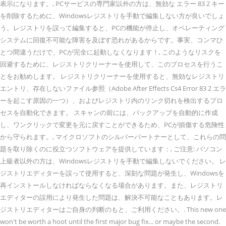
表示になります。, PCサービスの専門家以外の方は、無効な エラー 83 2 キー
を削除するために、Windowsレジストリを手動で編集しない方が良いでしょ
う。レジストリを誤って編集すると、PCの機能が停止し、オペレーティング
システムに回復不可能な障害を及ぼす恐れがあるからです。事実、コンマひ
とつ間違うだけで、PCが完全に起動しなくなります！, このようなリスクを
回避するために、レジストリクリーナーを使用して、このプロセスを行うこ
とをお勧めします。 レジストリクリーナーを使用すると、無効なレジストリ
エントリ、存在しないファイル参照（Adobe After Effects Cs4 Error 83 2 エラ
ーを起こす原因の一つ）、およびレジストリ内のリンク切れを検出するプロ
セスを自動化できます。 スキャンの前には、バックアップを自動的に作成
し、ワンクリックで変更を元に戻すことができるため、PCが損傷する危険性
から守られます。, マイクロソフトのシルバーパートナーとして、これらの問
題を取り除くのに役立つソフトウェアを提供しています：, ご注意: パソコン
上級者以外の方は、Windowsレジストリを手動で編集しないでください。 レ
ジストリエディターを誤って使用すると、深刻な問題が発生し、Windowsを
再インストールしなければならなくなる場合があります。また、レジストリ
エディターの誤用により発生した問題は、解決不可能なこともあります。レ
ジストリエディターはご自身の判断のもと、ご利用ください。. This new one
won't be worth a hoot until the first major bug fix... or maybe the second.