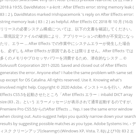
2018 à 19:55, DavidMatos
> a écrit : After Effects error: string memory leak (
83 :: 2 ), DavidMatos
marked Irishspacemonk
's reply on After Effects error:
string memory leak ( 83 :: 2 )
as helpful. After Effects CC 2018 年 10 月 (16.0)
リリースの必要システム構成については、以下の文書を確認してください。
... 環境設定ファイルの破損により、アプリケーションの動作が不安定になっ
たり、エラー … After Effects での作業中にシステムエラーが発生した場合
も、必ずしも After Effects が原因であるとは限りません。After Effects では
多くのメモリやプロセッサパワーを消費するため、潜在的なシステ … ©
Solvusoft Corporation 2011-2020. Saved and closed out of After Effects
generates the error. Anyone else? I habe the same problem with same set
up except for OS Catalina. All rights reserved. Use it. Knowing what's
involved might help. Copyright © 2020 Adobe. インストールを行い、After
Effects CS5.5を起動させたところ「After Effects エラー：inbalid DICT array
size (83 , 2)」という エラーメッセージが表示されて通常起動するのですが、
Premiere Pro CS5.5からのAfter Effects … Yep, I see the same error window
when closing out. Auto-suggest helps you quickly narrow down your search
results by suggesting possible matches as you type. Adobe Systems Inc. › デ
ィスク クリーンアップ(cleanmgr) (Windows XP, Vista, 7, 8および10): 83 2 エ