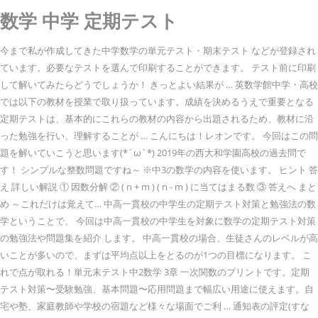
数学 中学 定期テスト
今まで私が作成してきた中学数学の単元テスト・期末テスト などが登録され
ています。必要なテストを選んで印刷することができます。 テスト前に印刷
して解いてみたらどうでしょうか！ きっとよい結果が … 英数学館中学・高校
では以下の教材を授業で取り扱っています。成績を決めるうえで重要となる
定期テストは、基本的にこれらの教材の内容から出題されるため、教材に沿
った勉強を行い、理解することが … こんにちは！レオンです。 今回はこの問
題を解いていこうと思います(*´ω`*) 2019年の西大和学園高校の過去問で
す！ シンプルな整数問題ですね～ ※中3の数学の内容を使います。 ヒント 答
え 詳しい解説 ① 因数分解 ② ( n + m ) ( n - m ) に当てはまる数 ③ 答えへ まと
め ～これだけは覚えて… 中高一貫校の中学生の定期テスト対策と勉強法の数
学ということで、 今回は中高一貫校の中学生を対象に数学の定期テスト対策
の勉強法や問題集を紹介 します。 中高一貫校の場合、生徒さんのレベルが高
いことが多いので、まずは平均点以上をとるのが1つの目標になります。 こ
れで点が取れる！単元末テスト中2数学 3章 一次関数のプリントです。定期
テスト対策〜受験勉強、基本問題〜応用問題まで幅広い用途に使えます。自
宅や塾、家庭教師や学校の宿題など様々な場面でご利 … 通知表の評定(すな