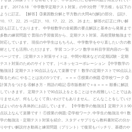
ます。 2017.6.18 「中学数学定期テスト対策」の中3分野「平方根」を以下の
ように訂正。 【解答】③素因数分解と平方数の大問4の[解]の部分。 [誤]1、
10、17、22、25 ⇒[正]1、10、17、22、25、 26 また、解答の訂正に伴い解
説も訂正しております。 中学校数学の全範囲の要点解説と基本から発展まで
多数の練習問題で 普段の予習復習から、定期テスト対策、高校受験勉強まで
対応しています。 現役の中学生はもちろん、中学数学をやり直したい方の教
材としても活用いただけます。 学習 コンテンツ 数学Ⅲ科目学習内容の一覧
ページです。|定期テスト対策サイトは、中間や期末などの定期試験・定期
テスト対策のためのサイトです。|ベネッセコーポレーション 【中学数学の
勉強法】定期テスト90点以上なんて楽勝です！ 数学の定期テストで90点以上
取るために やることは次の5つです。 ＝＝＝ ①授業の例題 ②学校ワーク ③
計算力をつける ④解き方・用語の暗記 ⑤市販教材で＋α ＝＝＝ 順番に解説
していきます。 定期テストで90点以上をとることはそれ程難しいことではあ
りませんが、何もしなくて良いわけでもありません。 どんなことをしていけ
ばよいのかを具体的にお話しています。 【中学数学の勉強法】定期テスト90
点以上なんて楽勝です！ ①授業の例題; ②学校ワーク. 中学生の勉強法 中1 数
学の勉強法・定期テスト対策を紹介。スタディサプリなら教科書対応の分か
りやすい解説付き動画と練習問題（プリント）で復習もバッチリ、基礎のや