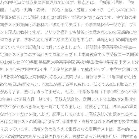
わち内申点は)観点別に評価されています。観点とは、「知識・理解」「技
能」「思考・判断・表現」「関心・意欲・態度」の4つで、これらの項目の
評価を総合して5段階（または10段階）で評定をつけるのです。 中学校の定
期テスト対策向けの教材の『後期中間テスト』の学年選択ページです。プリ
ント形式の教材ですが、フリック操作でも解答が表示されるので直感的に学
習できます。学校の定期考査に頻出の問題を中心に、基礎と応用の問題を載
せていますので試験前には解いてみましょう。 頴明館中学高等学校1年生―
定期テストまでの学習計画で成績アップ！ 上本町教室で大学受験コース開講
のお知らせ 2020年度 早稲田大学高等学院 高校1年生 数学 1学期期末テスト分
析 トキワ松学園中学2年生 「圧倒的勉強量」で成績アップ！ 中学生定期テス
ト5教科400点以上毎回取れてる人に質問です。自分はテスト1週間前から始
めて毎日3時間ぐらい。400点が超える事もあれば、低くて350点も取ること
があります。塾には通ってません。 他の … 中学数学科（中学1年生から中学
3年生）の学習内容一覧です。高校入試合格、定期テストで点数upを目指す
中学生がやるべき単元を一覧にしてみました。特徴としては、各単元の重要
なポイントだけを拾い上げ、記事にしています。高校入試で出題されるとこ
ろは 定期テストの問題は4タイプ. 海城中学・高校では以下の教材を授業で取
り扱っています。成績を決めるうえで重要となる定期テストは、基本的にこ
れらの教材の内容から出題されるため、教材に沿った勉強を行い、理解する