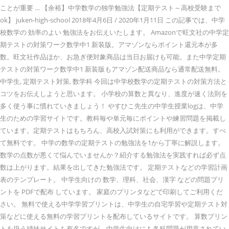
ことが重要 … 【余裕】中学数学の独学勉強法【定期テスト～高校受験まで
ok】 juken-high-school 2018年4月6日 / 2020年1月11日 この記事では、中学
校数学の 効率のよい 勉強法をお伝えいたします。 Amazonで旺文社の中学定
期テストの対策ワーク数学中1 新装版。アマゾンならポイント還元本が多
数。旺文社作品ほか、お急ぎ便対象商品は当日お届けも可能。また中学定期
テストの対策ワーク数学中1 新装版もアマゾン配送商品なら通常配送無料。
中学生, 定期テスト対策, 数学科 今回は中学校数学の定期テストの対策方法と
コツをお伝えしようと思います。 小学校の算数と異なり、進度が速く法則を
多く使う事に慣れていきましょう！ やすひこ先生の中学生授業logは、中学
生のための学習サイトです。教科毎や単元毎にポイントや練習問題を掲載し
ています。定期テストはもちろん、高校入試対策にも利用ができます。すべ
て無料です。 中学の数学の定期テストの勉強法を1から丁寧に解説します。
数学の点数が悪くて悩んでいませんか？紹介する勉強法を実践すれば必ず点
数は上がります。結果を出してきた勉強法です。 定期テストなどの学習計画
表のテンプレート。 中学生向けの 数学、理科、社会、漢字 などの問題プリ
ントを PDFで配布 しています。 家庭のプリンタなどで印刷してご利用くだ
さい。 無料で使える中学学習プリントは、中学生の自宅学習や定期テスト対
策などに使える無料の学習プリントを配布しているサイトです。 算数プリン
トを扱う姉妹サイトも有名ですが、中学生向けにも各科問題が用意されてい