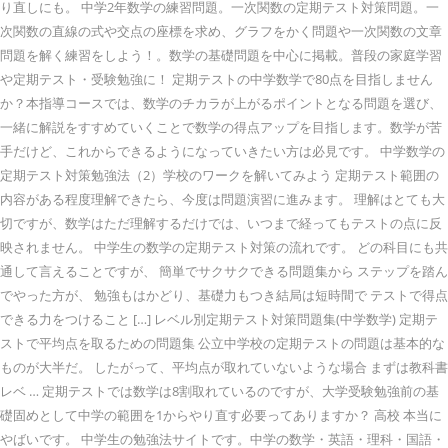
り直しにも。 中学2年数学の練習問題。一次関数の定期テスト対策問題。一
次関数の直線の式や交点の座標を求め、グラフをかく問題や一次関数の文章
問題を解く練習をしよう！。数学の基礎問題を中心に掲載。普段の家庭学習
や定期テスト・受験勉強に！ 定期テストの中学数学で80点を目指しません
か？本指導コースでは、数学のチカラが上がるポイントとなる問題を選び、
一緒に解説をすすめていくことで数学の得点アップを目指します。数学が苦
手だけど、これからできるようになっていきたい方は必見です。 中学数学の
定期テスト対策勉強法（2）学校のワークを解いてみよう 定期テスト範囲の
内容がある程度理解できたら、今度は問題演習に進みます。 理解はとても大
切ですが、数学はただ理解するだけでは、いつまで経ってもテストの点に反
映されません。 中学生の数学の定期テスト対策の流れです。 どの科目にも共
通して言えることですが、 簡単でサクサクできる問題集から ステップを踏ん
でやった方が、 勉強もはかどり、基礎力もつき結局は短時間で テストで得点
できる力をつけること […] レベル別定期テスト対策問題集(中学数学) 定期テ
ストで平均点を取るための問題集 公立中学校の定期テストの問題は基本的な
ものが大半だ。 したがって、平均点が取れていないような場合 まずは教科書
レベ … 定期テストでは数学は8割取れているのですが、大学受験勉強前の基
礎固めとして中学の範囲を1からやり直す必要ってありますか？ 高校 本当に
やばいです。 中学生の勉強法サイトです。中学の数学・英語・理科・国語・