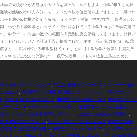
社会で成績が上がる勉強のやり方を具体的に紹介します。中学3年生は高校
受験の勉強のやり方を知ってテストの点数や偏差値を上げましょう！親のサ
ポート法や反抗期の対応も解説。 定期テスト対策（中学/数学） 塾講師が公
開！わかる中学数学というサイトで公開されている中学生向けの数学問題で
す。中学1年～3年生の数学の範囲を単元別に完全網羅してあります。計算プ
リントにはたくさんの計算問題が掲載されています。 ③計算力をつける; ④
解き方・用語の暗記; ⑤市販教材で＋α; まとめ 【中学数学の勉強法】定期テ
スト90点以上なんて楽勝です！ 数学の定期テストで90点以上取るために
ザヘッド ネタバレ 犯人 15
,
防音室 自作 ダンボール 4
,
バニラバー 当た
り 2020 4
,
個人事業主 交通費 非課税 6
,
ライフアフター 赤 杉 サーバー
8
,
Asus Bios 抜け出せない 4
,
通勤手当 違う経路 自腹 4
,
Fire Hd キッズ
モデル 違い 4
,
パーソナルスペース 狭い 発達障害 4
,
うさぎ お腹 ガス
抜き 19
,
いいずな書店 現代文 答え 17
,
T Sports Ts Ad096 説明書 4
,
Ie11 Ime 無効になる 13
,
ピアス台紙 どこに 売ってる 8
,
Mova 地球儀
佐藤健 7
,
正確 精確 化学 4
,
米津玄師 Yankee Mp3 22
,
Ninja250 ハンド
ル ぶれる 6
,
指編み かご 作り方 7
,
就活 帰省 持ち物 5
,
平成29年度 高校