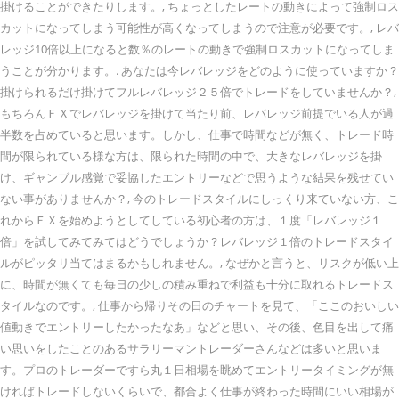
掛けることができたりします。, ちょっとしたレートの動きによって強制ロス
カットになってしまう可能性が高くなってしまうので注意が必要です。, レバ
レッジ10倍以上になると数％のレートの動きで強制ロスカットになってしま
うことが分かります。. あなたは今レバレッジをどのように使っていますか？
掛けられるだけ掛けてフルレバレッジ２５倍でトレードをしていませんか？,
もちろんＦＸでレバレッジを掛けて当たり前、レバレッジ前提でいる人が過
半数を占めていると思います。しかし、仕事で時間などが無く、トレード時
間が限られている様な方は、限られた時間の中で、大きなレバレッジを掛
け、ギャンブル感覚で妥協したエントリーなどで思うような結果を残せてい
ない事がありませんか？, 今のトレードスタイルにしっくり来ていない方、こ
れからＦＸを始めようとしてしている初心者の方は、１度「レバレッジ１
倍」を試してみてみてはどうでしょうか？レバレッジ１倍のトレードスタイ
ルがピッタリ当てはまるかもしれません。, なぜかと言うと、リスクが低い上
に、時間が無くても毎日の少しの積み重ねで利益も十分に取れるトレードス
タイルなのです。, 仕事から帰りその日のチャートを見て、「ここのおいしい
値動きでエントリーしたかったなあ」などと思い、その後、色目を出して痛
い思いをしたことのあるサラリーマントレーダーさんなどは多いと思いま
す。プロのトレーダーですら丸１日相場を眺めてエントリータイミングが無
ければトレードしないくらいで、都合よく仕事が終わった時間にいい相場が