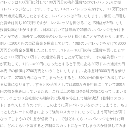
バレッジは100万円に対して100万円分の海外通貨なのでレバレッジは1倍
（レバレッジなし）です。, そこで、FXのレバレッジをかけて、300万円分の
海外通貨を購入したとすると、レバレッジは3倍になります。, 最初に用意し
た資金は同じ100万円ですが、レバレッジを掛けることで利益が3倍になり、
投資効率が上がります。, 日本においては最高で25倍のレバレッジをかける
ことができ、海外では4000倍のレバレッジも掛けることができたりします。,
例えば300万円の自己資金を用意していて、10倍のレバレッジをかけて3000
万円分の資金を運用したとします。, 1ドル＝100円の時に通貨を買ったとす
ると3000万円で30万ドルの通貨を買うことが可能です。, その後為替レート
が変動して、1ドル＝90円になったとすると手元にある30万ドルの通貨の日
本円での価値は2700万円ということになります。, ある意味3000万円を借り
ていて、2700万円になってしまったとすると、300万円の損を生み出してい
る状態になります。, するとFX会社としては300万円を担保にしていて300万
円の損を生み出しているため、これ以上の損はFX会社の損になってしまいま
す。, そこでFX会社側から強制的に取引を停止して強制決済（強制ロスカッ
ト）されてしまうのです。, このように高レバレッジをかけてしまうと、ちょ
っとしたレートの動きによって強制ロスカットになってしまう可能性が高く
なってしまうので注意が必要です。, ではどれくらいレバレッジをかけた時
に、どれくらい下落すると強制ロスカットになってしまうのか計算してみま