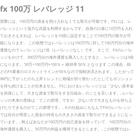
fx 100万 レバレッジ 11
実際には、100万円の資金を預け入れなくても取引が可能です。FXには、レ
バレッジという強力な武器を利用するからです。自身の口座に10万円を入れ
ておきさえすれば、レバレッジを10倍に設定することで100万円の取引が可
能になります。 この状態ではレバレッジは100万円に対して100万円分の海外
通貨なので レバレッジは1倍（レバレッジなし）です。 そこで、FXのレバレ
ッジをかけて、300万円分の海外通貨を購入したとすると、 レバレッジは3倍
になります。 50万÷100万円×100％＝ 維持率 50％ となります この場合、殆
どのFX業者のロスカットラインが50％なので強制決済されます。 したがって
98円に下がったのち上昇トレンドに相場が切り替わったとしてもポジション
を持ち続けることが出来ません。 FXにおけるレバレッジとは「少ない資本金
を担保にして、大きな資金で取引をする仕組み」のことを言います。, レバレ
ッジの本来の意味は「てこの原理」ですが、少ない力で大きなものを持ち上
げたりできるのがてこの原理です。, その仕組みにちなんでFXのレバレッジ
では自分が用意した資金の何倍もの大きさの資金で取引ができるようになっ
ています。, 例えばあなたが100万円の自己資金を持っていて、100万円分の
海外通貨を購入し、50万円の利益を獲得できるとします。, この状態ではレ