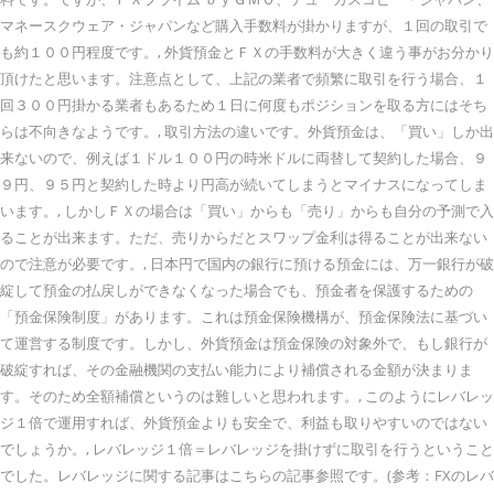
マネースクウェア・ジャパンなど購入手数料が掛かりますが、１回の取引で
も約１００円程度です。, 外貨預金とＦＸの手数料が大きく違う事がお分かり
頂けたと思います。注意点として、上記の業者で頻繁に取引を行う場合、１
回３００円掛かる業者もあるため１日に何度もポジションを取る方にはそち
らは不向きなようです。, 取引方法の違いです。外貨預金は、「買い」しか出
来ないので、例えば１ドル１００円の時米ドルに両替して契約した場合、９
９円、９５円と契約した時より円高が続いてしまうとマイナスになってしま
います。, しかしＦＸの場合は「買い」からも「売り」からも自分の予測で入
ることが出来ます。ただ、売りからだとスワップ金利は得ることが出来ない
ので注意が必要です。, 日本円で国内の銀行に預ける預金には、万一銀行が破
綻して預金の払戻しができなくなった場合でも、預金者を保護するための
「預金保険制度」があります。これは預金保険機構が、預金保険法に基づい
て運営する制度です。しかし、外貨預金は預金保険の対象外で、もし銀行が
破綻すれば、その金融機関の支払い能力により補償される金額が決まりま
す。そのため全額補償というのは難しいと思われます。, このようにレバレッ
ジ１倍で運用すれば、外貨預金よりも安全で、利益も取りやすいのではない
でしょうか。, レバレッジ１倍＝レバレッジを掛けずに取引を行うということ
でした。レバレッジに関する記事はこちらの記事参照です。(参考：FXのレバ