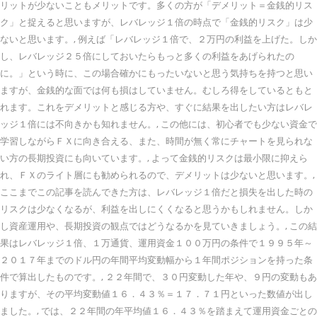
リットが少ないこともメリットです。多くの方が「デメリット＝金銭的リス
ク」と捉えると思いますが、レバレッジ１倍の時点で「金銭的リスク」は少
ないと思います。, 例えば「レバレッジ１倍で、２万円の利益を上げた。しか
し、レバレッジ２５倍にしておいたらもっと多くの利益をあげられたの
に。」という時に、この場合確かにもったいないと思う気持ちを持つと思い
ますが、金銭的な面では何も損はしていません。むしろ得をしているともと
れます。これをデメリットと感じる方や、すぐに結果を出したい方はレバレ
ッジ１倍には不向きかも知れません。, この他には、初心者でも少ない資金で
学習しながらＦＸに向き合える、また、時間が無く常にチャートを見られな
い方の長期投資にも向いています。, よって金銭的リスクは最小限に抑えら
れ、ＦＸのライト層にも勧められるので、デメリットは少ないと思います。,
ここまでこの記事を読んできた方は、レバレッジ１倍だと損失を出した時の
リスクは少なくなるが、利益を出しにくくなると思うかもしれません。しか
し資産運用や、長期投資の観点ではどうなるかを見ていきましょう。, この結
果はレバレッジ１倍、１万通貨、運用資金１００万円の条件で１９９５年～
２０１７年までのドル円の年間平均変動幅から１年間ポジションを持った条
件で算出したものです。, ２２年間で、３０円変動した年や、９円の変動もあ
りますが、その平均変動値１６．４３％＝１７．７１円といった数値が出し
ました。, では、２２年間の年平均値１６．４３％を踏まえて運用資金ごとの