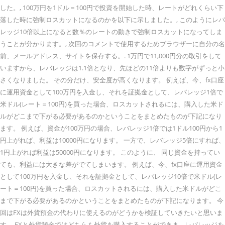
した。, 100万円を1ドル＝100円で投資を開始した時、レートがどれくらい下
落した時に強制ロスカットになるのかを以下に示しました。, このようにレバ
レッジ10倍以上になると数％のレートの動きで強制ロスカットになってしま
うことが分かります。, 次回のコメントで使用するためブラウザーに自分の名
前、メールアドレス、サイトを保存する。. 1万円で11,000円分の取引をして
いますから、レバレッジは1.1倍となり、先ほどの11倍よりも数字がずっと小
さくなりました。 その分だけ、安全度が高くなります。 例えば、今、fx口座
に運用資金として100万円を入金し、それを証拠金として、レバレッジ1倍で
米ドル(レート＝100円)を買った場合、ロスカットされるには、購入した米ド
ルがどこまで下がる必要があるのかということをまとめたものが下記になり
ます。 例えば、資金が100万円の場合、レバレッジ1倍では1ドル100円から1
円上がれば、利益は10000円になります。 一方で、レバレッジ5倍にすれば、
1円上がれば利益は50000円になります。 このように、 同じ資金を持ってい
ても、利益には大きな差がでてしまいます。 例えば、今、fx口座に運用資金
として100万円を入金し、それを証拠金として、レバレッジ10倍で米ドル(レ
ート＝100円)を買った場合、ロスカットされるには、購入した米ドルがどこ
まで下がる必要があるのかということをまとめたものが下記になります。 今
回はFXは外貨預金の代わりに使えるのがどうかを検証していきたいと思いま
す。 FXと外貨預金ではどちらも外貨を購入することができま... レバレッジを