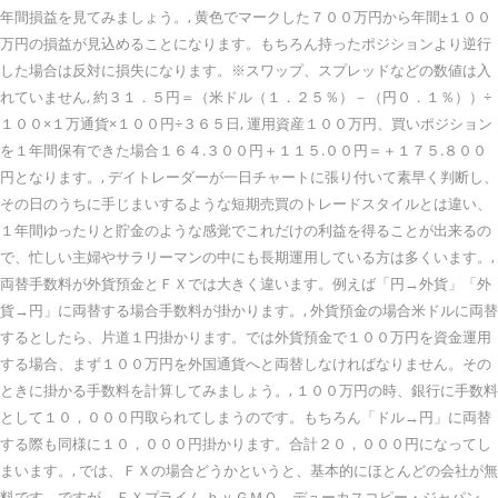
年間損益を見てみましょう。, 黄色でマークした７００万円から年間±１００
万円の損益が見込めることになります。もちろん持ったポジションより逆行
した場合は反対に損失になります。※スワップ、スプレッドなどの数値は入
れていません, 約３１．５円＝（米ドル（１．２５％）－（円０．１％））÷
１００×１万通貨×１００円÷３６５日, 運用資産１００万円、買いポジション
を１年間保有できた場合１６４.３００円＋１１５.００円＝＋１７５.８００
円となります。, デイトレーダーが一日チャートに張り付いて素早く判断し、
その日のうちに手じまいするような短期売買のトレードスタイルとは違い、
１年間ゆったりと貯金のような感覚でこれだけの利益を得ることが出来るの
で、忙しい主婦やサラリーマンの中にも長期運用している方は多くいます。,
両替手数料が外貨預金とＦＸでは大きく違います。例えば「円→外貨」「外
貨→円」に両替する場合手数料が掛かります。, 外貨預金の場合米ドルに両替
するとしたら、片道１円掛かります。では外貨預金で１００万円を資金運用
する場合、まず１００万円を外国通貨へと両替しなければなりません。その
ときに掛かる手数料を計算してみましょう。, １００万円の時、銀行に手数料
として１０，０００円取られてしまうのです。もちろん「ドル→円」に両替
する際も同様に１０，０００円掛かります。合計２０，０００円になってし
まいます。, では、ＦＸの場合どうかというと、基本的にほとんどの会社が無
料です。ですが、ＦＸプライム ｂｙＧＭＯ、デューカスコピー・ジャパン、