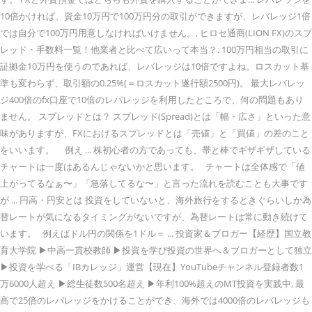
10倍かければ、資金10万円で100万円分の取引ができますが、レバレッジ1倍
では自分で100万円用意しなければいけません。, ヒロセ通商(LION FX)のスプ
レッド・手数料一覧！他業者と比べて広いって本当？. 100万円相当の取引に
証拠金10万円を使うのであれば、レバレッジは10倍ですよね。ロスカット基
準も変わらず、取引額の0.25%(＝ロスカット遂行額2500円)。 最大レバレッ
ジ400倍のfx口座で10倍のレバレッジを利用したところで、何の問題もあり
ません。 スプレッドとは？ スプレッド(Spread)とは「幅・広さ」といった意
味がありますが、FXにおけるスプレッドとは「売値」と「買値」の差のこと
をいいます。 例え ... 株初心者の方であっても、帯と棒でギザギザしている
チャートは一度はあるんじゃないかと思います。 チャートは全体感で「値
上がってるなぁ〜」「急落してるな〜」と言った流れを読むことも大事です
が ... 円高・円安とは 投資をしていないと、海外旅行をするときぐらいしか為
替レートが気になるタイミングがないですが、為替レートは常に動き続けて
います。 例えばドル円の関係を1ドル＝ ... 投資家＆ブロガー【経歴】国立教
育大学院 ▶︎中高一貫校教師 ▶︎投資を学び投資の世界へ＆ブロガーとして独立
▶︎投資を学べる「IBカレッジ」運営【現在】YouTubeチャンネル登録者数1
万6000人超え ▶︎総生徒数500名超え ▶︎年利100%超えのMT投資を実践中, 最
高で25倍のレバレッジをかけることができ、海外では4000倍のレバレッジも