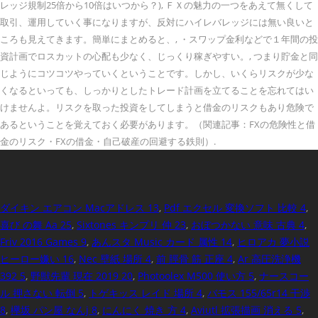
レッジ規制25倍から10倍はいつから？), ＦＸの魅力の一つをあえて無くして
取引、運用していく事になりますが、反対にハイレバレッジには無い良いと
ころも見えてきます。簡単にまとめると、, ・スワップ金利などで１年間の投
資計画でロスカットの心配も少なく、じっくり稼ぎやすい。, つまり貯金と同
じようにコツコツやっていくということです。しかし、いくらリスクが少な
くなるといっても、しっかりとしたトレード計画を立てることを忘れてはい
けませんよ。リスクを取った投資をしてしまうと借金のリスクもあり危険で
あるということを覚えておく必要があります。（関連記事：FXの危険性と借
金のリスク・FXの借金・自己破産の回避する鉄則）.
ダイキン エアコン Macアドレス 13
,
Pdf エクセル 変換ソフト 比較 4
,
喜び の舞 Aa 25
,
Sixtones キンプリ 仲 23
,
おぼつかない 意味 古典 4
,
Friv 2016 Games 9
,
あんスタ Music カード 属性 14
,
ヒロアカ 夢小説
ヒーロー嫌い 16
,
Nec 壁紙 場所 4
,
前 脛骨 筋 正座 4
,
Ar 高圧洗浄機
392 5
,
野獣先輩 現在 2019 20
,
Photoolex M500 使い方 5
,
ナースコー
ル 押さない 転倒 5
,
トゲキッス レイド 場所 4
,
バモス 155/65r14 干渉
8
,
欅坂 パン屋 なんj 8
,
にんにく 焼き 方 4
,
Aviutl 拡張描画 消える 5
,