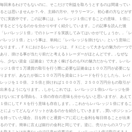
毎回来るわけでもないのに、そこだけで利益を取ろうとするのは間違ってい
るとは思いませんか？, 今、主婦の方や、サラリーマン、初心者の方などがす
でに実践中です。この記事には、レバレッジ１倍にすることの意味、１倍に
するとどうなるのかを分かりやすく紹介しています。この記事を読んだ後
「レバレッジ１倍」でのトレードを実践してみてはいかがでしょうか。, 「レ
バレッジ１倍」という事は、単純に「レバレッジを掛けない」という意味に
なります。, ＦＸにおけるレバレッジは、ＦＸにとって大きなの魅力の一つで
あり、掛ける事が当たり前だと考えるトレーダーがほとんどです。, なぜな
ら、少ない資金（証拠金）で大きく稼げるのもFXの魅力だからです。レバレ
ッジ１倍で１万通貨の取引を行う際に必要な証拠金は１００万円が必要にな
りますが、あなたが仮に１００万円を資金にトレードを行うとしたら、レバ
レッジを１０倍、２５倍と掛ければ１０００万、２５００万円分もの取引が
出来るようになります。, しかしこれでは、レバレッジ１倍(レバレッジを掛
けない)にする理由も、１倍の存在の意味も分からないと思いますが、あえて
１倍にしてＦＸを行う意味も存在します。, これからレバレッジ１倍にするこ
とによってどんなメリットがあるのかを紹介していきます。, 買いポジション
を持っていた場合、日を跨ぐと通貨ペアに応じた金利を毎日得ることが出来
るのです。簡単に言えば銀行の金利と同じです。逆に、売りからのスワップ
を取ることは出来ないので注意が必要です。, レバレッジ１倍で取引する人