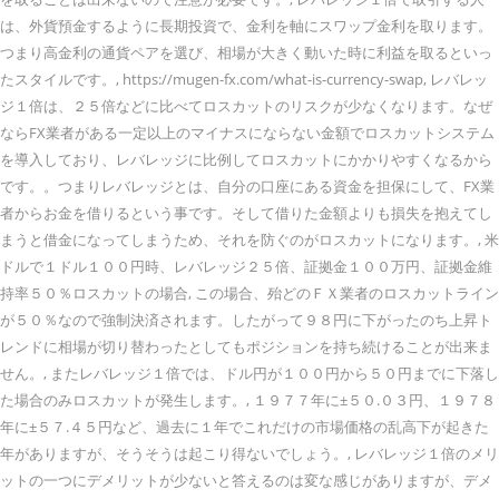
は、外貨預金するように長期投資で、金利を軸にスワップ金利を取ります。
つまり高金利の通貨ペアを選び、相場が大きく動いた時に利益を取るといっ
たスタイルです。, https://mugen-fx.com/what-is-currency-swap, レバレッ
ジ１倍は、２５倍などに比べてロスカットのリスクが少なくなります。なぜ
ならFX業者がある一定以上のマイナスにならない金額でロスカットシステム
を導入しており、レバレッジに比例してロスカットにかかりやすくなるから
です。。つまりレバレッジとは、自分の口座にある資金を担保にして、FX業
者からお金を借りるという事です。そして借りた金額よりも損失を抱えてし
まうと借金になってしまうため、それを防ぐのがロスカットになります。, 米
ドルで１ドル１００円時、レバレッジ２５倍、証拠金１００万円、証拠金維
持率５０％ロスカットの場合, この場合、殆どのＦＸ業者のロスカットライン
が５０％なので強制決済されます。したがって９８円に下がったのち上昇ト
レンドに相場が切り替わったとしてもポジションを持ち続けることが出来ま
せん。, またレバレッジ１倍では、ドル円が１００円から５０円までに下落し
た場合のみロスカットが発生します。, １９７７年に±５０.０３円、１９７８
年に±５７.４５円など、過去に１年でこれだけの市場価格の乱高下が起きた
年がありますが、そうそうは起こり得ないでしょう。, レバレッジ１倍のメリ
ットの一つにデメリットが少ないと答えるのは変な感じがありますが、デメ