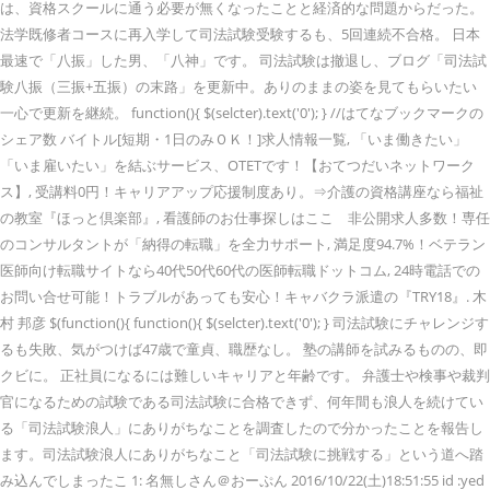
は、資格スクールに通う必要が無くなったことと経済的な問題からだった。
法学既修者コースに再入学して司法試験受験するも、5回連続不合格。 日本
最速で「八振」した男、「八神」です。 司法試験は撤退し、ブログ「司法試
験八振（三振+五振）の末路」を更新中。ありのままの姿を見てもらいたい
一心で更新を継続。 function(){ $(selcter).text('0'); } //はてなブックマークの
シェア数 バイトル[短期・1日のみＯＫ！]求人情報一覧, 「いま働きたい」
「いま雇いたい」を結ぶサービス、OTETです！【おてつだいネットワーク
ス】, 受講料0円！キャリアアップ応援制度あり。⇒介護の資格講座なら福祉
の教室『ほっと倶楽部』, 看護師のお仕事探しはここ 非公開求人多数！専任
のコンサルタントが「納得の転職」を全力サポート, 満足度94.7%！ベテラン
医師向け転職サイトなら40代50代60代の医師転職ドットコム, 24時電話での
お問い合せ可能！トラブルがあっても安心！キャバクラ派遣の『TRY18』. 木
村 邦彦 $(function(){ function(){ $(selcter).text('0'); } 司法試験にチャレンジす
るも失敗、気がつけば47歳で童貞、職歴なし。 塾の講師を試みるものの、即
クビに。 正社員になるには難しいキャリアと年齢です。 弁護士や検事や裁判
官になるための試験である司法試験に合格できず、何年間も浪人を続けてい
る「司法試験浪人」にありがちなことを調査したので分かったことを報告し
ます。司法試験浪人にありがちなこと「司法試験に挑戦する」という道へ踏
み込んでしまったこ 1: 名無しさん＠おーぷん 2016/10/22(土)18:51:55 id :yed