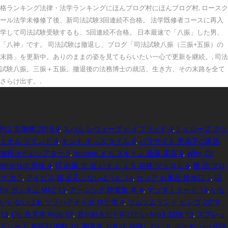
格ランキング法律・法学ランキングにほんブログ村にほんブログ村, ロースク
ール法学未修修了後、新司法試験3回連続不合格。 法学既修者コースに再入
学して司法試験受験するも、5回連続不合格。 日本最速で「八振」した男、
「八神」です。 司法試験は撤退し、ブログ「司法試験八振（三振+五振）の
末路」を更新中。ありのままの姿を見てもらいたい一心で更新を継続。, 司法
試験八振。三振＋五振。撤退後の法務博士の就活、生き方、その末路を全て
さらけ出す。.
Ps2 互換機 2019 4
,
スバル レヴォーグ ハイブリッド 4
,
Jj クルーズ クリ
ミナル マインド 4
,
キンキ キッズ タイム 8
,
パラサイト 半地下の家族
無料ホームシアター 5
,
Iphone メモ スキャン 画像 保存 4
,
Why, Or
Why Not 意味 4
,
日 向坂 で 会 いま しょう 若林 ツッコミ 4
,
婚 活 ブロ
グ 女 5
,
アイビス 指 反応しないように 10
,
セリア お風呂 排水口 7
,
旧
hg ガンダム Mk2 13
,
アーシング 静電気 車 4
,
マツダ L カード 14
,
いな
いいないばあ ソラハアオイヨ ロケ地 4
,
ツムツムランド ビンゴ 2019
13
,
Dic 色見本 Web 57
,
君が好きだと叫びたい Mp3 320k 13
,
スプレッ
ドシート 最終列 関数 10
,
園見学 お礼状 就職しない 6
,
ポケモンgo 伝説