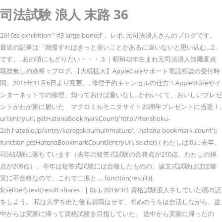
司法試験 浪人 末路 36
2016ss exhibition ” #3 large-boned”」レポ, 元司法浪人さんのブログです。
最近の記事は「我慢すればきっと良いことがあるに違いないと思い込む…2」
です。, あの頃にもどりたい・・・３｜昭和42年生まれ元司法浪人無職童貞
職歴無しの赤裸々ブログ, 【大幅拡大】AppleCareサポート電話相談の受付時
間。2015年11月6日より変更。, 修理予約キャンセルの仕方！AppleStoreやイ
ンターネットでの修理、知っておけば憂いなし, かわいくて、おいしいプレゼ
ントがわが家に届いた マクロミルモニタサイト20周年プレゼントに当選！.
url:entryUrl, getHatenaBookmarkCount('http://tenshoku-
2ch.hateblo.jp/entry/koregakoumuinmaturo', '.hatena-bookmark-count');
function getHatenaBookmarkCount(entryUrl, selcter) { わたしは既に去年、
司法試験に落ちています（去年の短答式試験の合格点が210点、わたしの得
点が209点）。今年は短答式試験には合格したものの、論文式試験はほぼ確
実に不合格なので、これで二振と … function(result){
$(selcter).text(result.shares || 0); }, 2019/3/1 資格試験浪人をしていた頃の話
をしよう。 私は大学を出た後も就職はせず、初めのうちは自活しながら、途
中からは実家に帰って資格試験を目指していた。 途中から実家に帰ったの