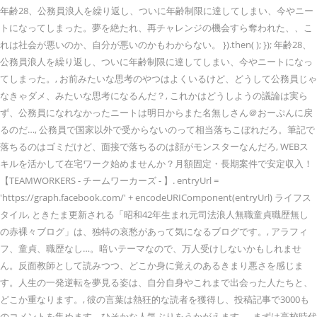
年齢28、公務員浪人を繰り返し、ついに年齢制限に達してしまい、今やニー
トになってしまった。夢を絶たれ、再チャレンジの機会すら奪われた、、こ
れは社会が悪いのか、自分が悪いのかもわからない。 }).then( ); }); 年齢28、
公務員浪人を繰り返し、ついに年齢制限に達してしまい、今やニートになっ
てしまった。, お前みたいな思考のやつはよくいるけど、どうして公務員じゃ
なきゃダメ、みたいな思考になるんだ？, これかはどうしようの議論は実ら
ず、公務員になれなかったニートは明日からまた名無しさん＠おーぷんに戻
るのだ…, 公務員で国家以外で受からないのって相当落ちこぼれだろ。筆記で
落ちるのはゴミだけど、面接で落ちるのは顔がモンスターなんだろ, WEBス
キルを活かして在宅ワーク始めませんか？月額固定・長期案件で安定収入！
【TEAMWORKERS - チームワーカーズ - 】. entryUrl =
'https://graph.facebook.com/' + encodeURIComponent(entryUrl) ライフス
タイル, ときたま更新される「昭和42年生まれ元司法浪人無職童貞職歴無し
の赤裸々ブログ」は、独特の哀愁があって気になるブログです。, アラフィ
フ、童貞、職歴なし…。暗いテーマなので、万人受けしないかもしれませ
ん。反面教師として読みつつ、どこか身に覚えのあるきまり悪さを感じま
す。人生の一発逆転を夢見る姿は、自分自身やこれまで出会った人たちと、
どこか重なります。, 彼の言葉は熱狂的な読者を獲得し、投稿記事で3000も
のコメントを集めます。ひそかな人気ぶりをうかがえます。, まずは高校時代