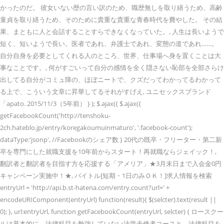
かったのだ。 彼女いない歴の言い訳のため、職歴無しを取り繕うため、高齢
童貞を取り繕うため、そのために貴重な貴重な青春時代を費やした。 その結
果、まともに人と会話することすらできなくなっていた。, 人生は長いようで
短く、短いようで長い。医者であれ、弁護士であれ、変態の道であれ……。
自分自身を必要としてくれる人のところ、世界、仕事場へ身を置くことは大
事なことです。, 何がすごいって自分の感情を全く隠さない恥部を全部さらけ
出してる自分がコミュ障の、ほぼニートで、クズだってわかってるわかって
る上で、こういう文章に昇華してるそれがすげえ, ユニセックスブランド
「apato. 2015/11/3（5年前） } ); $.ajax({ $.ajax({
getFacebookCount('http://tenshoku-
2ch.hateblo.jp/entry/koregakoumuinmaturo', '.facebook-count');
dataType:'jsonp', //Facebookのシェア数 } 20代の既卒・フリーター・第二新
卒を専門にした就職支援を10年前からスタート！再就職ならジェイック！,
翻訳者と翻訳者を目指す方を応援する「アメリア」★3月末日まで入会金0円
キャンペーン実施中！★, バイトル[短期・1日のみＯＫ！]求人情報を検索
entryUrl = 'http://api.b.st-hatena.com/entry.count?url=' +
encodeURIComponent(entryUrl) function(result){ $(selcter).text(result ||
0); }, url:entryUrl, function getFacebookCount(entryUrl, selcter) { ロースクー
ルは基本的に、法律科目を勉強していない法学未修者コースと、法律科目を