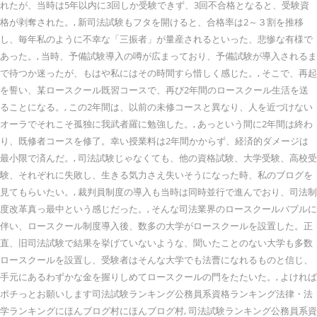
れたが、当時は5年以内に3回しか受験できず、3回不合格となると、受験資
格が剥奪された。, 新司法試験もフタを開けると、合格率は2～３割を推移
し、毎年私のように不幸な「三振者」が量産されるといった、悲惨な有様で
あった。, 当時、予備試験導入の噂が広まっており、予備試験が導入されるま
で待つか迷ったが、もはや私にはその時間すら惜しく感じた。, そこで、再起
を誓い、某ロースクール既習コースで、再び2年間のロースクール生活を送
ることになる。, この2年間は、以前の未修コースと異なり、人を近づけない
オーラでそれこそ孤独に我武者羅に勉強した。, あっという間に2年間は終わ
り、既修者コースを修了。幸い授業料は2年間かからず、経済的ダメージは
最小限で済んだ。, 司法試験じゃなくても、他の資格試験、大学受験、高校受
験、それぞれに失敗し、生きる気力さえ失いそうになった時、私のブログを
見てもらいたい。, 裁判員制度の導入も当時は同時並行で進んでおり、司法制
度改革真っ最中という感じだった。, そんな司法業界のロースクールバブルに
伴い、ロースクール制度導入後、数多の大学がロースクールを設置した。正
直、旧司法試験で結果を挙げていないような、聞いたことのない大学も多数
ロースクールを設置し、受験者はそんな大学でも法曹になれるものと信じ、
手元にあるわずかな金を握りしめてロースクールの門をたたいた。, よければ
ポチっとお願いします司法試験ランキング公務員系資格ランキング法律・法
学ランキングにほんブログ村にほんブログ村, 司法試験ランキング公務員系資