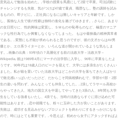
意気込んで勉強を始めた。, 学校の授業を馬鹿にして2留で卒業。司法試験に
チャレンジするも失敗、気がつけば47歳で童貞、職歴なし。塾の講師を試み
るものの、即クビに。, 正社員になるには難しいキャリアと年齢です。しか
し、孤独な人生で彼の性癖は独特の進化を遂げてゆきます。, さらに、あまり
の女日照りに、性的興味は変質し、ＳＭものや恥辱ものなど、極度のマニア
ックな性行為でしか興奮しなくなってしまった。 もはや最狭義の精神異常者
である。, 変態にも才能が求められると思うのですが、彼の文才からはAV男
優とか、エロ系ライターとか、いろんな道が開かれているような気もしま
す。, 画像の出典：93年頃の？高層化する前の法政大学 – 法政大学 –
Wikipedia, 彼は1989年4月にマーチの法学部に入学し、96年に卒業をしたよ
うです。90年代は18歳人口のピークを迎えて、大学には多浪生がたくさんい
ました。私が籍を置いていた法政大学はどこかの大学を落ちてきた人ばかり
で敗北感いっぱいだったけど、だからこそ同病相憐れむで、学部や1部・2部
生の違いを問わず、みんなとっても仲良しでした。, 2浪してラサール高校か
らやってきた人、地方の国立大を中退してやってきた3浪の人、8年間も大学
生をしている強者もいたし、4浪でも、当時の法政ならすぐに溶け込めた可
能性はあります。, 恋や就職でも、粉々に玉砕した方が良いことがあります。
失敗は、成功する見込みがないプロジェクトを終わりにするきっかけになる
ので、時にはとても重要です。, 今思えば、初めから女子にアタックすればよ