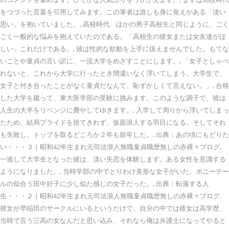
をつづった言葉を引用してみます。この筆者は誰しも身に覚えがある「淡い
思い」を抱いていました。, 高校時代、ほかの男子高校生と同じように、ごく
ごく一般的な悩みを抱えていたのである。「高校生の彼女または女友達がほ
しい」これだけである。, 彼は性的な欲動を上手に扱えませんでした。もてな
いことや童貞の言い訳に、一流大学をめざすことにします。, 「女子としゃべ
れないと、これから大学に行ったとき間違いなく浮いてしまう。大学生で、
女子と付き合ったことがなく童貞だなんて、恥ずかしくて言えない。」, 合格
した大学を蹴って、東大医学部の受験に挑みます。このような調子で、彼は
人生の大半をリベンジに費やしてゆきます。, 入学して周りから浮いてしまっ
たため、結局プライドを捨てきれず、仮面浪人する羽目になる。そしてそれ
も失敗し、トップを取るどころか２年も留年した。, 出典：あの頃にもどりた
い・・・３｜昭和42年生まれ元司法浪人無職童貞職歴無しの赤裸々ブログ,
一巡して大学生となった彼は、淡い失恋を体験します。ある女性を意識する
ようになりました。, 当時学部の中でとりわけ美形な女子がいた。ポニーテー
ルの似合う田中好子に少し似た感じの女子だった。, 出典：転落する人
生・・・２｜昭和42年生まれ元司法浪人無職童貞職歴無しの赤裸々ブログ,
彼女が早稲田のサークルにいるというだけで、自分の中では彼女は高学歴、
当時で言う三高の女なんだと思い込み、それなら俺は弁護士になってやると