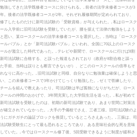
勉強してきた法学既修者コースに分けられる。, 前者の法学未修者コースが3
年。後者の法学既修者コースが2年。それぞれ履修期間が定められており、
修了したものだけに新司法試験の「受験資格」が与えられた。, 私はロースク
ール入学前に旧司法試験を受験していたが、腰を据えて法律の勉強をしよう
と思い、某ロースクールの法学未修者コースを選択した。, 当時は「ロースク
ールバブル」とか「新司法試験バブル」といわれ、全国に70以上のロースク
ールが濫立した時代であった。, テレビや新聞で、ロースクールに行けば8割
新司法試験に合格する、と誤った報道もされており（政府が8割合格と謳っ
た手前、当時は誤りとも断言できないが）、どこのロースクールの倍率もそ
れなりに高かった。, 旧司法試験と同様、自分なりに勉強量は確保しようと思
い、この未修者コースで3年かけてじっくり勉強した。, ゼミで答練したり、
チームを組んで教えあったり。司法試験は半ば孤独になりがちだが、ロース
クールの仲間のおかげで、3年間充実した大学院生活を送った。, 私が初めて
新司法試験を受験したのは、初期の新司法試験であり、あまり世間に対策法
が確立されていなかった。, 大手の予備校でさえ、三者三様。旧司法試験のよ
うにガチガチの論証ブロックを推奨しているところさえあった。, 三振は、司
法試験受験生にとって最も恐れるところであり、ある意味社会的な死を意味
していた。, 今ではロースクール修了後、5回受験できるように制度が緩和さ