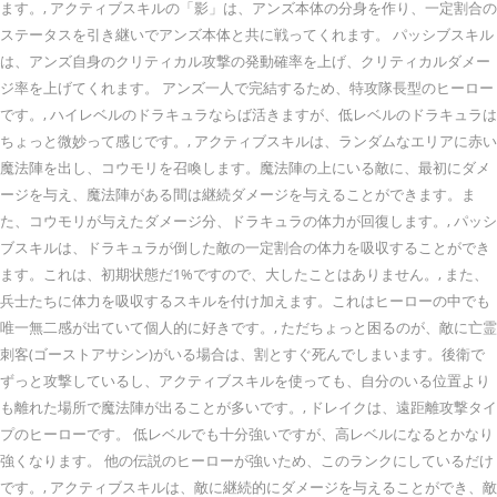
ます。, アクティブスキルの「影」は、アンズ本体の分身を作り、一定割合の
ステータスを引き継いでアンズ本体と共に戦ってくれます。 パッシブスキル
は、アンズ自身のクリティカル攻撃の発動確率を上げ、クリティカルダメー
ジ率を上げてくれます。 アンズ一人で完結するため、特攻隊長型のヒーロー
です。, ハイレベルのドラキュラならば活きますが、低レベルのドラキュラは
ちょっと微妙って感じです。, アクティブスキルは、ランダムなエリアに赤い
魔法陣を出し、コウモリを召喚します。魔法陣の上にいる敵に、最初にダメ
ージを与え、魔法陣がある間は継続ダメージを与えることができます。ま
た、コウモリが与えたダメージ分、ドラキュラの体力が回復します。, パッシ
ブスキルは、ドラキュラが倒した敵の一定割合の体力を吸収することができ
ます。これは、初期状態だ1%ですので、大したことはありません。, また、
兵士たちに体力を吸収するスキルを付け加えます。これはヒーローの中でも
唯一無二感が出ていて個人的に好きです。, ただちょっと困るのが、敵に亡霊
刺客(ゴーストアサシン)がいる場合は、割とすぐ死んでしまいます。後衛で
ずっと攻撃しているし、アクティブスキルを使っても、自分のいる位置より
も離れた場所で魔法陣が出ることが多いです。, ドレイクは、遠距離攻撃タイ
プのヒーローです。 低レベルでも十分強いですが、高レベルになるとかなり
強くなります。 他の伝説のヒーローが強いため、このランクにしているだけ
です。, アクティブスキルは、敵に継続的にダメージを与えることができ、敵