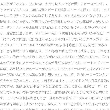
ることができます。 そのため、かなりレベル上げが難しいヒーローです。,
アクティブスキルは、敵の攻撃スピードや移動スピードを遅くします。 アリ
ーナ上位でディフェンスに設定してる人は、あまり見たことがないです。, >
結論は、防げません。開戦直後の一定時間しかセレネの防御は効力がないの
で、ザンニのスキル発動時には効力が消えてるからです。, と仰っています
が、厳密には違います。 art of war legions 攻略 | 初心者がやりがちなヒーロ
ーについての間違い5選; 管理人がこっそりプレイしているオススメのゲーム
アプリ(ロードモバイル) Rooster Defense 攻略 | 序盤に優先して毎日やるべ
きことを解説！優先順位あり。 いつも色々教えてくれて助かります これもま
たさらに強かったですね！ みんなが使っているのは？ 孫悟空のパッシブスキ
ルが悟空自身のステータスを上げる効果があるからです。 アートオブウォー
には、20体以上ものヒーローがいます。これだけヒーローがいるとどのヒー
ローが強いのか皆さん気になると思います。そこで、最強ヒーローランキン
グを作ってみました。, ぶっちゃけ言いますと、ポセイドンが現時点で最強な
のですが、(最新版だとポセイドンは最強ではありません。)他のヒーローに
関してもスキルの特徴を理解すれば、適材適所で使い分けができると思いま
す。, ランクの判断基準としては、スキルの攻撃ダメージ数やスキルによる付
加価値を加点して決めています。全てのヒーローを所持しているわけではな
いので、ネットの情報や友人からのコメントなども含んでいます。あくまで