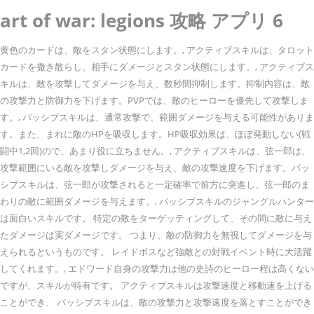
art of war: legions 攻略 アプリ 6
黄色のカードは、敵をスタン状態にします。, アクティブスキルは、タロット
カードを撒き散らし、相手にダメージとスタン状態にします。, アクティブス
キルは、敵を攻撃してダメージを与え、数秒間抑制します。抑制内容は、敵
の攻撃力と防御力を下げます。PVPでは、敵のヒーローを優先して攻撃しま
す。, パッシブスキルは、通常攻撃で、範囲ダメージを与える可能性がありま
す。また、まれに敵のHPを吸収します。HP吸収効果は、ほぼ発動しない(戦
闘中1,2回)ので、あまり役に立ちません。, アクティブスキルは、弦一郎は、
攻撃範囲にいる敵を攻撃しダメージを与え、敵の攻撃速度を下げます。パッ
シブスキルは、弦一郎が攻撃されると一定確率で前方に突進し、弦一郎のま
わりの敵に範囲ダメージを与えます。, パッシブスキルのジャングルハンター
は面白いスキルです。 特定の敵をターゲッティングして、その間に敵に与え
たダメージは実ダメージです。 つまり、敵の防御力を無視してダメージを与
えられるというものです。 レイドボスなど強敵との対戦イベント時に大活躍
してくれます。, エドワード自身の攻撃力は他の史詩のヒーロー程は高くない
ですが、スキルが特有です。 アクティブスキルは攻撃速度と移動速を上げる
ことができ、 パッシブスキルは、敵の攻撃力と攻撃速度を落とすことができ