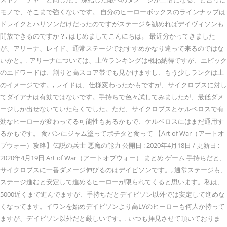
モノで、そこまで強くないです。 自分のヒーローボックスのラインナップは
ドレイクとハリソンだけだったのですがステージを勧めればデイヴィソンも
開放できるのですか？, はじめましてこんにちは。 最近分かってきました
が、アリーナ、レイド、通常ステージでおすすめかなり違って来るのではな
いかと。, アリーナについては、上位ランキングは概ね納得ですが、エピック
のエドワードは、割りと高スコア帯でも見かけますし、もう少しランクは上
のイメージです。, レイドは、仕様変わったかもですが、サイクロプスに対し
てダイアナは有効ではないです。手持ちで色々試してみましたが、最低ダメ
ージしか出せないていたらくでした。ただ、サイクロプスとケルベロスで有
効なヒーローが変わってる可能性もあるかもで、ケルベロスにはまだ通用す
るかもです。 食パンにジャム塗ってポチタと食って 【Art of War（アートオ
ブウォー）攻略】伝説の兵士-悪魔の能力 公開日 : 2020年4月18日 / 更新日 :
2020年4月19日 Art of War（アートオブウォー） まとめ ゲーム 手持ちだと、
サイクロプスに一番ダメージ伸びるのはデイビソンです。, 通常ステージも、
ステージ進むと安定して進めるヒーローが限られてくると思います。私は、
5000近くまで進んでますが、手持ちだとデイビソン以外では安定して進めな
くなってます。イワンを始めデイビソンより高LVのヒーローも何人か持って
ますが、デイビソン以外だと厳しいです。, いつも拝見させて頂いておりま