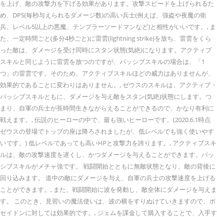
を上げ、敵の攻撃力を下げる効果があります。攻撃スピードを上げられるた
め、DPS(毎秒与えられるダメージ数)の高い兵士(例えば、強盗や夜魔の衛
兵、レベル5以上の悪魔、テンプラーソードマンなど)と相性がいいです。, ま
た、一定時間ごと(多分4秒ごと)に雷雲(lightning strike)を放ち、雷雲をくら
った敵は、ダメージを受け同時にスタン状態(気絶)になります。アクティブ
スキルと同じように雷雲を放つのですが、パッシブスキルの場合は、「1
つ」の雷雲です。そのため、アクティブスキルほどの威力はありませんが、
効果的であることに変わりはありません。, ゼウスのスキルは、アクティブ・
パッシブスキルともに、ダメージを与え敵をスタン(気絶)状態にします。つ
まり、自軍の兵士が長時間生きながらえることができるので、かなり有利に
戦えます。, 伝説のヒーローの中で、最も強いヒーローです。(2020.6.1時点
ゼウスの登場でトップの座は降ろされましたが、低レベルでも強く使いやす
いです。) 低レベルであっても高いHPと攻撃力を誇ります。, アクティブスキ
ルは、敵の攻撃速度を遅くし、かつダメージを与えることができます。パッ
シブスキルがメチャ強です。 戦闘開始とともに無敵状態となり、敵の背後に
回り込みます。 道中の敵にダメージを与え、自軍の兵士の攻撃速度を上げる
ことができます。, また、戦闘開始に波を発動し、敵全体にダメージを与えま
す。 このとき、見習いの魔法使いは、波の横をすりぬけていきますので、ポ
セイドンに対しては効果的です。, ジェムを課金して購入することで、入手す