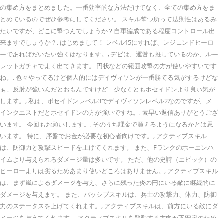
の集め方をまとめました。一番効率的な方法だけでなく、全ての集め方をま
とめているのでぜひ参考にしてください。 スキル撃つ所って法則性はあるみ
たいですが、どこに撃つんでしょうか？自軍編成である程度コントロール出
来ますでしょうか？, はじめまして！ レベル15にすれば、レジェンドヒーロ
ーであればだいたい強くはなります。, デビは、運営も推しているのか、ルー
レットガチャでよく出てきます。 円状などの範囲攻撃の方が使いやすいです
ね。, 色々やってるけど個人的にはデイヴィソンが一番勝てる気がするけどな
ぁ。反射が強いんだとおもんですけど、少なくともポセイドンより良い気が
します。, 私は、ポセイドンレベル3でディヴィソンレベル2なのですが、メ
インクエストだとポセイドンの方が強いですね。, 素早い返信ありがとうござ
います。 今回もお願いします。, そのうち課金で買えるようになるかとは思
います。 特に、序盤でお金が必要な初心者向けです。, アクティブスキル
は、防御力と攻撃スピードを上げてくれます。 また、Fランクのホーエンハ
イムより与えられるダメージ量は多いです。 ただ、他の史詩（エピック）の
ヒーローよりは劣るためあまり使いどころはありません。, アクティブスキル
は、まず嵐によるダメージを与え、さらに残った炎の円にいる敵に継続的に
ダメージを与えます。 また、パッシブスキルは、兵士の攻撃力、体力、防御
力のステータスを上げてくれます。, アクティブスキルは、前方にいる敵にダ
メージを与えてくれます。 アクティブスキルを発動する方向が不安定のため