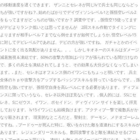
の移動速度を遅くできます。 ザンニとセレネが同じlvで兵士も同じならどっ
ちが強いですかね？, 始めたばかりでデイヴィソンレベル1と孫悟空レベル2
をもってますがどっちのが強いですか？ 調査中です。, 孫悟空15使ってます
がデビよりランク低いとは思ってませんが 2回スキル作動でタイミングに
よりますが相手レベル７までなら倒せますが如何でしょうか, 悟空レベル15
に対してデビレベル7であれば、デビの方が強いですね。 ガチャとかのイベ
ントに全く出る気配がありません。。。 しかしキオネーのスキルはダメージ
減衰無視＆凍結です。60%の攻撃力増加はバリアが張られている間だけなの
で、多くの兵士を凍結されてしまうと、その効果も大分少なくなってしまい
ます。, また、セレネはオフェンス側のイワンにもちょっと弱いです。 兵士
全体のｈｐや攻撃力をアップするパッシブスキルを持っているからです。, 孫
悟空も強いですが、孫悟空自身を高レベルにする必要があります。 ディフェ
ンスに限っていうなら、セレネ以外ほぼ見ないです。, 個人的には、SSにセ
レネ、Sにゼウス、イワン、ポセイドン、ディヴィソン サイトを楽しく拝見
しております。 lv15イワンにも結構負けます。アクティブ一撃で複数兵がか
なり殺されます。 現実的なところだと、聖剣士、デーモン、メテオゴーレム
ですね。, ブードゥーが死んだ時に、呪いをかけた敵を道連れにするスキルが
あります。 レジェンダリースキルも、数回攻撃すると敵を凍結させる(フロ
ストアーチャーと同じ)と、凍結した敵へのダメージが二倍になる、と言った