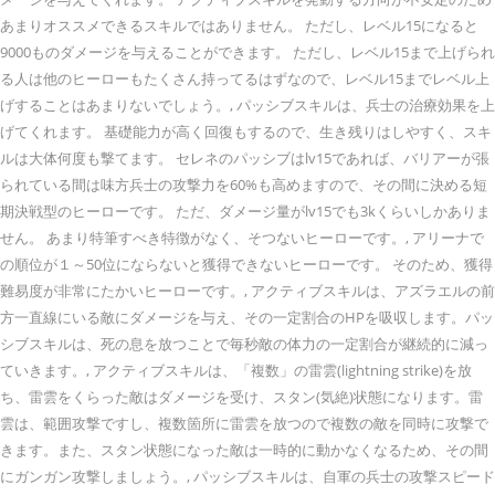
あまりオススメできるスキルではありません。 ただし、レベル15になると
9000ものダメージを与えることができます。 ただし、レベル15まで上げられ
る人は他のヒーローもたくさん持ってるはずなので、レベル15までレベル上
げすることはあまりないでしょう。, パッシブスキルは、兵士の治療効果を上
げてくれます。 基礎能力が高く回復もするので、生き残りはしやすく、スキ
ルは大体何度も撃てます。 セレネのパッシブはlv15であれば、バリアーが張
られている間は味方兵士の攻撃力を60%も高めますので、その間に決める短
期決戦型のヒーローです。 ただ、ダメージ量がlv15でも3kくらいしかありま
せん。 あまり特筆すべき特徴がなく、そつないヒーローです。, アリーナで
の順位が１～50位にならないと獲得できないヒーローです。 そのため、獲得
難易度が非常にたかいヒーローです。, アクティブスキルは、アズラエルの前
方一直線にいる敵にダメージを与え、その一定割合のHPを吸収します。パッ
シブスキルは、死の息を放つことで毎秒敵の体力の一定割合が継続的に減っ
ていきます。, アクティブスキルは、「複数」の雷雲(lightning strike)を放
ち、雷雲をくらった敵はダメージを受け、スタン(気絶)状態になります。雷
雲は、範囲攻撃ですし、複数箇所に雷雲を放つので複数の敵を同時に攻撃で
きます。また、スタン状態になった敵は一時的に動かなくなるため、その間
にガンガン攻撃しましょう。, パッシブスキルは、自軍の兵士の攻撃スピード