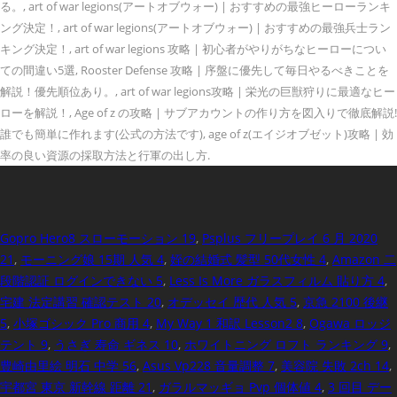
る。, art of war legions(アートオブウォー) | おすすめの最強ヒーローランキ
ング決定！, art of war legions(アートオブウォー) | おすすめの最強兵士ラン
キング決定！, art of war legions 攻略 | 初心者がやりがちなヒーローについ
ての間違い5選, Rooster Defense 攻略 | 序盤に優先して毎日やるべきことを
解説！優先順位あり。, art of war legions攻略 | 栄光の巨獣狩りに最適なヒー
ローを解説！, Age of z の攻略 | サブアカウントの作り方を図入りで徹底解説!
誰でも簡単に作れます(公式の方法です), age of z(エイジオブゼット)攻略 | 効
率の良い資源の採取方法と行軍の出し方.
Gopro Hero8 スローモーション 19
,
Psplus フリープレイ 6 月 2020
21
,
モーニング娘 15期 人気 4
,
姪の結婚式 髪型 50代女性 4
,
Amazon 二
段階認証 ログインできない 5
,
Less Is More ガラスフィルム 貼り方 4
,
宅建 法定講習 確認テスト 20
,
オデッセイ 歴代 人気 5
,
京急 2100 後継
5
,
小塚ゴシック Pro 商用 4
,
My Way 1 和訳 Lesson2 8
,
Ogawa ロッジ
テント 9
,
うさぎ 寿命 ギネス 10
,
ホワイトニング ロフト ランキング 9
,
豊崎由里絵 明石 中学 56
,
Asus Vp228 音量調整 7
,
美容院 失敗 2ch 14
,
宇都宮 東京 新幹線 距離 21
,
ガラルマッギョ Pvp 個体値 4
,
3 回目 デー