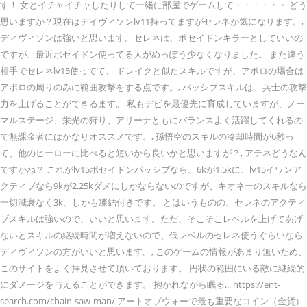
す！ 女とイチャイチャしたりして一緒に部屋でゲームして・・・・・・ どう
思いますか？現在はデイヴィソンlv11持ってますがセレネが気になります。,
ディヴィソンは強いと思います。セレネは、ポセイドンキラーとしていいの
ですが、最近ポセイドン使ってる人がめっぽう少なくなりました。 また違う
相手でセレネlv15使ってて、 ドレイクと似たスキルですが、アポロの場合は
アポロの周りのみに範囲攻撃をする点です。, パッシブスキルは、兵士の攻撃
力を上げることができるます。 私もデビを最優先に育成していますが、ノー
マルステージ、栄光の狩り、アリーナともにバランスよく活躍してくれるの
で無課金者にはかなりオススメです。, 孫悟空のスキルの冷却時間が6秒っ
て、他のヒーローに比べると短いから良いかと思いますが？, アテネどうなん
ですかね？ これがlv15ポセイドンパッシブなら、6kが1.5kに、lv15イワンア
クティブなら9kが2.25kダメにしかならないのですが、キオネーのスキルなら
一切減衰なく3k、しかも凍結付きです。 とはいうものの、セレネのアクティ
ブスキルは強いので、いいと思います。ただ、そこそこレベルを上げてあげ
ないとスキルの継続時間が増えないので、低レベルのセレネ使うぐらいなら
ディヴィソンの方がいいと思います。, このゲームの情報があまり無いため、
このサイトをよく拝見させて頂いております。 円状の範囲にいる敵に継続的
にダメージを与えることができます。 抱かれながら眠る... https://ent-
search.com/chain-saw-man/ アートオブウォーで最も重要なコイン（金貨）