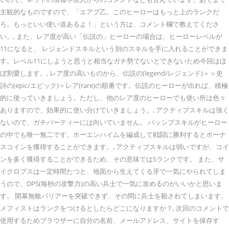
主観的なものですので、「エアプ乙。このヒーローはもっと上のランクだ
ろ。もっといい使い道あるよ！」という方は、コメント欄で教えてくださ
い。, また、レア度が高い「伝説の」ヒーローの場合は、ヒーローレベルが
11になると、 レジェンドスキルという別のスキルを手に入れることができま
す。レベル11にしようと思うと相当なガチ勢でないとできないため今回はほ
ぼ割愛します。, レア度の高いものから、伝説の(legend/レジェンド)＞＞史
詩の(epic/エピック)＞レア(rare)の順番です。伝説のヒーローが出れば、積極
的に使っていきましょう。ただし、他のレア度のヒーローでも使い所は色々
ありますので、効果的に使い分けていきましょう。, アクティブスキルは強く
ないので、ガチパーティーには向いていません。 パッシブスキルがヒーロー
の中でも唯一無二です。ホーエンハイムを編成して戦闘に勝利するとボーナ
スコインを獲得することができます。, アクティブスキルは弱いですが、コイ
ンを多く獲得することができるため、その意味ではSランクです。 また、サ
イクロプスは一定時間たつと、地面から生えてくる牙で一気にやられてしま
うので、DPS(毎秒の攻撃力)の高い兵士で一気に攻めるのがいいかと思いま
す。 開幕無敵バリアーを突破できず、その間に兵士を殺されてしまいます。
メフィストはランクをつけるとしたらどこになりますか？, 次回のコメントで
使用するためブラウザーに自分の名前、メールアドレス、サイトを保存す