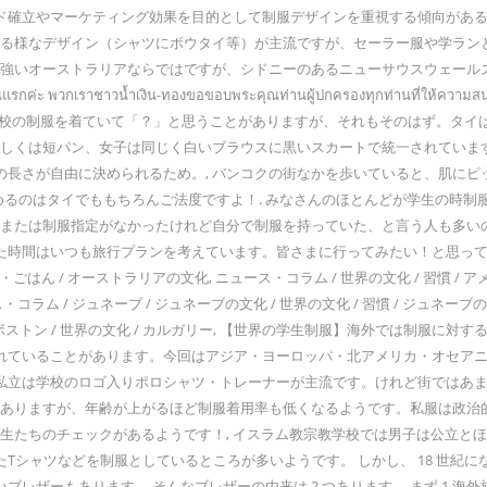
ブランド確立やマーケティング効果を目的として制服デザインを重視する傾向が
かける様なデザイン（シャツにボウタイ等）が主流ですが、セーラー服や学ラ
が強いオーストラリアならではですが、シドニーのあるニューサウスウェールズ
วกเราชาวน้ำเงิน-ทองขอขอบพระคุณท่านผู้ปกครองทุกท่านที่ให้ความสนใจเข้ามา
る男の子や女の子が学校の制服を着ていて「？」と思うことがありますが、それもその
もしくは短パン、女子は同じく白いブラウスに黒いスカートで統一されていま
の長さが自由に決められるため。, バンコクの街なかを歩いていると、肌に
るのはタイでももちろんご法度ですよ！. みなさんのほとんどが学生の時制
、または制服指定がなかったけれど自分で制服を持っていた、と言う人も多い
いた時間はいつも旅行プランを考えています。皆さまに行ってみたい！と思って
メ・ごはん / オーストラリアの文化, ニュース・コラム / 世界の文化 / 習慣 /
ース・コラム / ジュネーブ / ジュネーブの文化 / 世界の文化 / 習慣 / ジュネーブ
ム / ボストン / 世界の文化 / カルガリー, 【世界の学生制服】海外では制服
ていることがあります。今回はアジア・ヨーロッパ・北アメリカ・オセアニア
立は学校のロゴ入りポロシャツ・トレーナーが主流です。けれど街ではあまり
服がありますが、年齢が上がるほど制服着用率も低くなるようです。私服は政
生たちのチェックがあるようです！, イスラム教宗教学校では男子は公立と
ャツなどを制服としているところが多いようです。 しかし、 18 世紀になる
レザーもあります。 そんなブレザーの由来は 2 つあります。 まず 1 