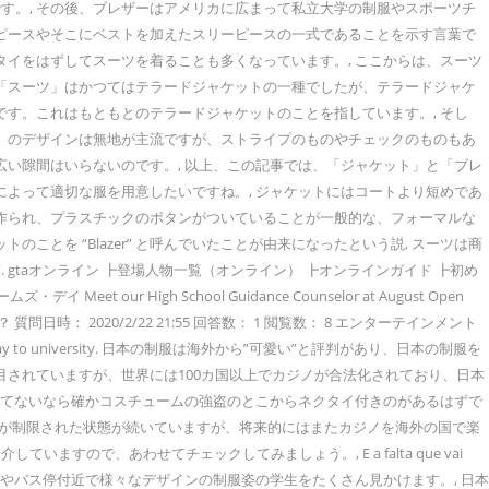
す。, その後、ブレザーはアメリカに広まって私立大学の制服やスポーツチ
ーピースやそこにベストを加えたスリーピースの一式であることを示す言葉で
タイをはずしてスーツを着ることも多くなっています。, ここからは、スーツ
、「スーツ」はかつてはテラードジャケットの一種でしたが、テラードジャケ
す。これはもともとのテラードジャケットのことを指しています。, そし
ツ」のデザインは無地が主流ですが、ストライプのものやチェックのものもあ
広い隙間はいらないのです。, 以上、この記事では、「ジャケット」と「ブレ
によって適切な服を用意したいですね。, ジャケットにはコートより短めであ
で作られ、プラスチックのボタンがついていることが一般的な、フォーマルな
を “Blazer” と呼んでいたことが由来になったという説, スーツは商
taオンライン ┣登場人物一覧（オンライン） ┣オンラインガイド ┣初め
igh School Guidance Counselor at August Open
れますか？ 質問日時： 2020/2/22 21:55 回答数： 1 閲覧数： 8 エンターテインメント
n their pathway to university. 日本の制服は海外から”可愛い”と評判があり、日本の制服を
目されていますが、世界には100カ国以上でカジノが合法化されており、日本
？付いてないなら確かコスチュームの強盗のとこからネクタイ付きのがあるはずで
くことが制限された状態が続いていますが、将来的にはまたカジノを海外の国で楽
で、あわせてチェックしてみましょう。, E a falta que vai
朝は、駅やバス停付近で様々なデザインの制服姿の学生をたくさん見かけます。, 日本