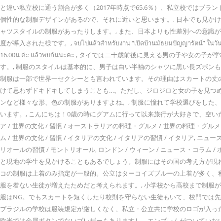
と違い私立校に通う割合が多く（2017年時点で65.6％）、私立校では
個性的な制服デザインがあるので、それに近いと思います。, 日本でも見
ャツスタイルの制服があったりします。, また、日本よりも性差別への意識
度が導入された様です。, จบไปแล้วสำหรับงาน “เปิดบ้านมัธยมปัญญารัตน์” ในวันแรกค่ะ พ
16.00น ค่ะ แล้วพบกันนะคะ , タイでは二十歳前後に見え
す。, 制服のスタイルは基本的に、男子は白い半袖のシャツに黒い長ズボン
制服は一部で世界一セクシーとも言われています。その理由はスカートの丈
けて思わずドキドキしてしまうことも…。ただし、ジロジロと女の子を見つめ
ンなど様々な形、色の制服がありますよね。, 制服に憧れて学校選びをした
います。, こんにちは！0歳の時にグアムに行って以来旅行が大好きで、空
ア / 世界の文化 / 習慣 / オーストラリアの料理・グルメ / 世界の料理・グル
ム / 世界の文化 / 習慣 / イタリアの文化 / イタリアの習慣 / イタリア, ニュ
リオールの習慣 / モントリオール, ロンドン / ウィーン / ニュース・コラ
と現地の学生を見かけることもあるでしょう。制服にはその国の考え方が現れ
コの制服は上着のみ指定が一般的。公立はターコイズブルーの上着が多く、私
服を着ない生徒が増えたためだと考えられます。, 小学校から高校まで制
服はNG。でもスカートを短くしたり校則を守らない生徒もいて、校門では先
ブラジルの学校は服装規定が厳しくなく、私立・公立共に学校のロゴが入ったTシ
欧米では金属ボタンでないブレザーもありますし、エンブレムがついていないブ