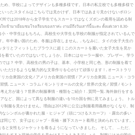
あるため、学校によってデザインも多種多様です。日本の私立校でも多種多様で
ンといったスタイルはこちらでは見かけず、日本ではあまり見かけないポロシ
州では2018年から女子学生でもスカートではなくズボンの着用を認める制
เยี่ยมชมโรงเรียนของเราค่ะ งานมีถึงวันเสาร์นี้นะคะ ตั้งแต่เวลา 8.30-
はず。タイは小・中学生はもちろん、高校生や大学生も学校の制服が指定されているんで
す。年中暑い国のため、冬服は存在しません。, ちなみに、タイの女子大生の
ピッタリとフィットしたブラウスに超ミニのスカートを履いた女子大生を見か
服を着ていたのではないでしょうか。日本にはセーラー服や、ブレザー、学ラ
のでは？ 中学、高校生の男の子は、基本、小学校と同じ色、形の制服を着て
いただけるような魅力的な文章作りを心がけて頑張ります！, オーストラリ
 アメリカ合衆国の文化 / アメリカ合衆国の習慣 / アメリカ合衆国, ニュース・コラ
の習慣, ニュース・コラム / モントリオールの文化 / 世界の文化 / 習慣 / モント
に対する考え方が違う？世界の制服事情・種類をご紹介！. 質問一覧. 海外旅行をする
など、国によって異なる制服の違いを10カ国を例に見てみましょう。 トル
制服を見かけません。理由は2012年に公立は制服着用義務がなくなり、制
治的なシンボルが書かれた服・ヒジャブ（頭につけるスカーフ）・露出の多い
ほぼ同じで、女子はヒジャブ・長袖・膝下スカート着用と決められています。,
と女性もジャケットを着るようになっていきました。 そして、 ... ただ、
海外旅行をすると現地の学生を見かけることもあるでしょう。制服にはその国の