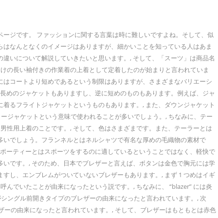
・返答ページです。 ファッションに関する言葉は時に難しいですよね。そして、似
れらはなんとなくのイメージはありますが、細かいことを知っている人はあま
の違いについて解説していきたいと思います。, そして、「スーツ」は商品名
ざたけの長い袖付きの作業着の上着として定着したのが始まりと言われていま
ットにはコートより短めであるという制限はありますが、さまざまなバリエーシ
較的長めのジャケットもありますし、逆に短めのものもあります。例えば、ジャ
に着るフライトジャケットというものもあります。, また、ダウンジャケット
ラージャケットという意味で使われることが多いでしょう。, ちなみに、テー
男性用上着のことです。, そして、色はさまざまです。また、テーラーとは
が多いでしょう。フランネルとはネルシャツで有名な厚めの毛織物の素材で
のスポーティーとはスポーツをするのに適しているということではなく、軽快で
多いです。, そのため、日本でブレザーと言えば、ボタンは金色で胸元には学
し、エンブレムがついていないブレザーもあります。, まず 1 つめはイギ
いたことが由来になったという説です。, ちなみに、 “blazer” には炎
がシングル前開きタイプのブレザーの由来になったと言われています。, 次
レザーの由来になったと言われています。, そして、ブレザーはもともとは赤色