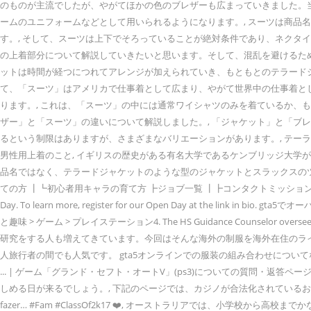
のものが主流でしたが、やがてほかの色のブレザーも広まっていきました。
ームのユニフォームなどとして用いられるようになります。, スーツは商
す。, そして、スーツは上下でそろっていることが絶対条件であり、ネクタ
の上着部分について解説していきたいと思います。そして、混乱を避けるた
ットは時間が経つにつれてアレンジが加えられていき、もともとのテラードジ
て、「スーツ」はアメリカで仕事着として広まり、やがて世界中の仕事着と
ります。, これは、「スーツ」の中には通常ワイシャツのみを着ているか、
ザー」と「スーツ」の違いについて解説しました。, 「ジャケット」と「ブ
るという制限はありますが、さまざまなバリエーションがあります。, テ
男性用上着のこと, イギリスの歴史がある有名大学であるケンブリッジ大学がオ
品名ではなく、テラードジャケットのような型のジャケットとスラックスのツー
ての方 ┃┗初心者用キャラの育て方 ┣ジョブ一覧 ┃┣コンタクトミッション ┃┃┗ハッキン
Day. To learn more, register for our Open Day at the
と趣味 > ゲーム > プレイステーション4. The HS Guidance Counselor oversees
研究をする人も増えてきています。今回はそんな海外の制服を海外在住のライ
人旅行者の間でも人気です。 gta5オンラインでの服装の組み合わせについ
... | ゲーム「グランド・セフト・オートV」(ps3)についての質問・
しめる日が来るでしょう。, 下記のページでは、カジノが合法化されているおすすめ
fazer… #Fam #ClassOf2k17 ❤️, オーストラリアでは、小