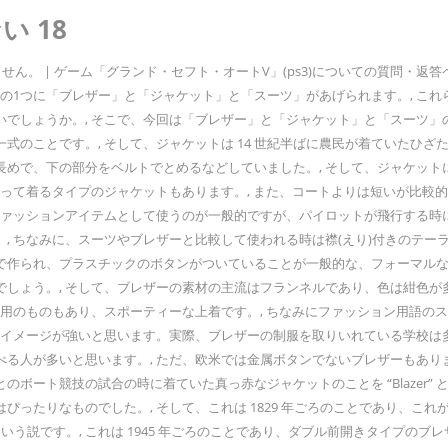
い 18
れません。 | ゲーム「グランド・セフト・オートV」(ps3)についての質問
葉の1つに「ブレザー」と「ジャケット」と「スーツ」があげられます。, こ
でしょうか。, そこで、今回は「ブレザー」と「ジャケット」と「スーツ」
式のことです。, そして、ジャケットは 14 世紀半ばに農民が着ていたひ
少し長めで、下の部分をベルトでとめるなどしていました。, そして、ジャケ
ぶって着るタイプのジャケットもあります。, また、コートよりは短いが比
ファッションアイテムとして使うのが一般的ですが、パイロットが飛行する時
, ちなみに、スーツやブレザーと比較して使われる時は襟(えり)付きのテー
で作られ、プラスチックのボタンがついていることが一般的な、フォーマルな
でしょう。, そして、ブレザーの素材の主流はフランネルであり、色は紺色
性用のものもあり、スポーティーな上着です。, ちなみにファッション用語
のイメージが強いと思います。実際、ブレザーの制服を取りいれている学校は
人が多いと思います。, ただ、欧米では金属ボタンでないブレザーもあります
競技の試合の時に着ていた真っ赤なジャケットのことを “Blazer” と呼んで
ったりなものでした。, そして、これは 1829 年ごろのことであり、これ
う説です。, これは 1945 年ごろのことであり、ダブル前開きタイプのブ