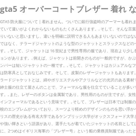
gta5 オーバーコートブレザー 着れ な
GTA5 防火服について | 着れません。ついでに銀行強盗時のアーマーも着
ていて違いがよくわからないものもたくさんあります。, そして、そんな言
りいないと思いますし、違いを明確に説明できる人もあまりいないのではない
ではなく、テラードジャケットのような型のジャケットとスラックスなどの一
す。, そして、ジャケットは 16 世紀まで男性専用の服であり、現在より
ョンがあります。, 例えば、ジャケットは前開きのものが一般的ですが、か
ンパーは短いジャケットの一種です。, そして、ジャケットはカジュアルな
は防寒具としておなじみです。そして、皮製のレザージャケットもあります。
ラードジャケットとは、綿やポリエステルやアクリルなどの光沢のある素材
紳士服の仕立て屋さんのことで、フォーマルな服を仕立てていることが多い
す。, また、レザーのボタンは金属製であり、男性用のものが主ですが、女
インフォーマルであるという意味です。, そして、ブレザーは日本では制服
校のエンブレムがついており、スーツより軽めのデザインのものを思い浮かべる
リスの歴史がある有名大学であるケンブリッジ大学がオックスフォード大学とのボート
や強い輝きという語源があり、選手たちが着ていたジャケットの名前としてはぴ
に、2つめはイギリス海軍の「ブレザー号」という船の乗務員制服であったとい