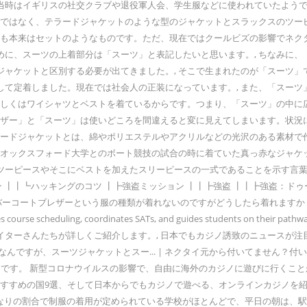
当時はイギリスの社交クラブや退役軍人会、学生服などに使われていたようで
品名ではなく、テラードジャケットのような型のジャケットとスラックスのツ
イも本来はセットのようなものです。ただ、現在ではクールビズの影響でネク
めに、スーツの上着部分は「スーツ」と表記したいと思います。, ちなみに
ャケットと区別する必要が出てきました。, そこで生まれたのが「スーツ」で
して定着しました。現在では社会人の正装になっています。, また、「スー
もしくはワイシャツとベストを着ているからです。つまり、「スーツ」の中に
レザー」と「スーツ」は使いどころを間違えると変に見えてしまいます。状況
ーラードジャケットとは、綿やポリエステルやアクリルなどの光沢のある素材
ックスフォード大学とのボート競技の試合の時に着ていた真っ赤なジャケットのこと
ピースやそこにベストを加えたスリーピースの一式であることを示す言葉. g
グのコツ ┃┣強盗ミッション ┃┃┣強盗 ┃┃┣強盗：ドゥームズ・デイ Meet our H
 link in bio. gta5でオーバーコートブレザーという服の種類が着れないのですがどうしたら着
 course scheduling, coordinates SATs, and guides students o
ターさんたちが詳しくご紹介します。, 日本でもカジノ誘致のニュースが注
てなんですが、スーツジャケットとスー... | ネクタイ元から付いてません
返答ページです。 新型コロナウイルスの影響で、自由に海外のカジノに遊びに行
の国9選、そして日本からでもカジノで遊べる、オンラインカジノを紹介していますの
学校から高校までかなりの割合で制服の着用が定められている学校がほとんどで、平日の