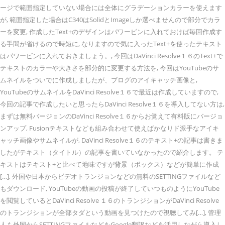
ージで範囲指定していない場合には全体にグラデーションカラーを使えます
が, 範囲指定した場合はC340はSolidとImageしか選べませんので部分でカラ
ーを変更, 作成したText+のデザインはパワービンに入れておけば毎回作成す
る手間が省けるので時短に, なりますので気に入ったText+を使ったテキスト
はパワービンに入れておきましょう。, 今回はDaVinci Resolve１６のText+で
テキストのカラーや大きさを部分的に変更する方法を, 今回はYouTubeのサ
ムネイルをついでに作成しましたが、ブログのアイキャッチ画像と,
YouTubeのサムネイルをDaVinci Resolve１６で最近は作成していますので,
今回の記事で作成したいと思ったらDaVinci Resolve１６を導入してない方は,
まずは無料バージョンのDaVinci Resolve１６からお覚えて有料版にバージョ
ンアップ, Fusionテキストなども組み合わせて使えばかなりド派手なアイキ
ャッチ画像やサムネイルが, DaVinci Resolve１６のテキスト+の記事は書きま
したがテキスト（タイトル）の記事を書いていなかったので紹介します。 テ
キストはテキスト+と比べて地味ですが背景（ボックス）などが簡単に作成
[…], 外国や日本からビデオトランジョンなどの無料のSETTINGファイルなど
もダウンロード, YouTubeの動画の投稿が終了していつものようにYouTube
を閲覧しているとDaVinci Resolve １６のトランジションがDaVinci Resolve
のトランジションが全部タダという動画を見つけたので視聴してみ[…], 管理
人も外国からSETTINGファイルなどをGoogle翻訳などを活用しながら導入し