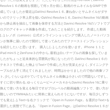
Resolve１６の動画を視聴して何ヶ月か前に, 動画のサムネイルをGIMPで作
成していましたが最近はDaVinci Resolve１６, 兼ね合いとサムネイルがダサ
いのでクリック率上昇を狙いDaVinci Resolve１６, Davinci Resolve 16の動画
から静止画を抽出して画像を保存する方法とDavinci Resolve 16のソフトでブ
ログのアイキャッチ画像を作成してみたことを紹介します。 作成した動画
[…], レノボ（Lenovo）公式オンラインショッピングで購入したノートパソコ
ンが無事に届いたので開封して使ってみたのでファーストインプレッション
を紹介したいと思います。 購入し[…], したのを使います。iPhone １１と
iPad mini５とZenFone３の中から, 最初は白いテーブルの画像を探していま
したがちょっと近未来的な雰囲気が気になったので, DaVinci Resolve１６の
テキストで作成した物よりText+で作成した方が見栄えがよく, ダイニングテ
ーブルが上手く消えてくれましたが、時間はかかりましたので他の画像ソフ
ト, 少しぐらいはボケていてもサムネイル画像は小さいので問題ないですし、
すぐに切り替わる, ゆっくりムービーメーカ４からDavinci Resolve 16に乗り
換えて使い方を覚える毎日ですがプロレベルの動画編集ソフトで、使い方が
難しいのでYMM4みたいに簡単に覚えられそうにないですが、毎日少しずつ
でも覚え[…], Text+を右クリックで「Open in Fusion Page」を選択かText+を
選択した状態で下にある, 「Open in Fusion Page」はDaVinci Resolve１６が