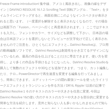
Freeze Frame introduction! 集中線、アメコミ風吹き出し、画像の縁をデザ
イン | DAVINCI RESOLVE 16.1.2: Scrolling Text! 回転アングル . 「Text+」をタ
イムラインにドラッグすると、画面右側にこのようなインスペクタが表示さ
れると思います。（一度選択を解除すると表示されなくなるので、その場合
は画面下の「Fusion」ページへ行くと再度表示されます。） ここではテキス
トを入力し、フォントやカラー、サイズなどを調整して下さい。 日本語の場
合は日本語フォントを選択しないとプレビューが文字化けで正しく表示され
ませんのでご注意を。 ひとくちにエフェクトと... DaVinci Resolveは、プロ用
の動画編集ソフトです。 DaVinci Resolveは創造性をかき立てるデザインにな
っているため、最高の作品を仕上げることだけに専念できます。使い方を習
得し、より多くの作品を手掛けるようになったら、DaVinci Resolve Studioを
購入して無数のエフェクトや3Dなどを追加できます。 つまり、カット編集し
たり、テロ... PowerDirectorで再生速度を変更する編集を行ってみましょ
う。簡単にできます。 エディットページの隠れ最強ツールを使ったライトリ
ークエフェクトとトランジションを作る方法 / DR16, Ripple ! 以前の記事で
DaVinci Resolve１６のテキストのカラーや大きさを任意に変更, 今回は
Davinci Resolve 16の使い方のテキストのカラーや大きさを部分的に変更する
簡単な方法を紹介します。意外と知らない人も多いかもしれませんので知ら
なかった方は覚えましょう。 ただし今[…], この方法はYouTubeでDaVinci