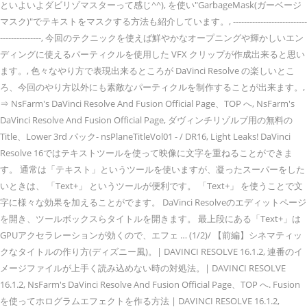
といよいよダビリゾマスターって感じ^^), を使い"GarbageMask(ガーベージ
マスク)"でテキストをマスクする方法も紹介しています。, ---------------------------
---------------, 今回のテクニックを使えば鮮やかなオープニングや輝かしいエン
ディングに使えるパーティクルを使用した VFX クリップが作成出来ると思い
ます。, 色々なやり方で表現出来るところが DaVinci Resolve の楽しいとこ
ろ、今回のやり方以外にも素敵なパーティクルを制作することが出来ます。,
⇒ NsFarm's DaVinci Resolve And Fusion Official Page、TOP へ, NsFarm's
DaVinci Resolve And Fusion Official Page, ダヴィンチリゾルブ用の無料の
Title、Lower 3rd パック- nsPlaneTitleVol01 - / DR16, Light Leaks! DaVinci
Resolve 16ではテキストツールを使って映像に文字を重ねることができま
す。 通常は「テキスト」というツールを使いますが、凝ったスーパーをした
いときは、 「Text+」 というツールが便利です。 「Text+」 を使うことで文
字に様々な効果を加えることがでます。 DaVinci Resolveのエディットページ
を開き、ツールボックスらタイトルを開きます。 最上段にある「Text+」は
GPUアクセラレーションが効くので、エフェ … (1/2)/ 【前編】シネマティッ
クなタイトルの作り方(ディズニー風)。| DAVINCI RESOLVE 16.1.2, 連番のイ
メージファイルが上手く読み込めない時の対処法。| DAVINCI RESOLVE
16.1.2, NsFarm's DaVinci Resolve And Fusion Official Page、TOP へ. Fusion
を使ってホログラムエフェクトを作る方法 | DAVINCI RESOLVE 16.1.2,