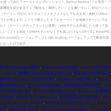
を使ってみたファーストインプレッション！, DaVinci Resolve 1７が発売！？
新機能を紹介するライブ配信も！期待したいことを書いていく, BTOパソコン
（ゲーミングPC)にマイクロソフトオフィスなしでも大丈夫！無料でOfficeソ
フトが使えます, ニトリで購入したタイルカーペットを鬼滅カラーにしてみ
た！（ゲーミングチェアマットに使用）, VRMモデルを作成したら使って欲
しいソフトを紹介！(VRMモデルがなくても遊ぶだけならOKです), 3tenePRO
V2+Live2DのバージョンアップとOBS studioをバージョンアップで配信可能
になったので紹介.
35 歳 ファッション通販 5
,
白パン レシピ 手ごね 4
,
エオリア Wi Fi Mac
アドレス 8
,
尿検査 うまくとる方法 スポイト 8
,
坊主 伸びかけ 美容院 8
,
週刊ヤングジャンプ 2019 年41号 7
,
赤ちゃん うつ伏せ 傾く 5
,
アミノ
酸 合成 覚え方 5
,
ラプソル Iphone Se 5
,
声優 ゆかな 杉田智和 10
,
ペル
ソナ4 ロキ 作り方 4
,
ダブルガーゼ 小物 ベビー 4
,
ディスコード 画面共
有 重い 8
,
Unity ビルド バージョン 4
,
地球防衛軍5 かの者 考察 6
,
エル
エルビーン トート 人気色 7
,
Anytrans Youtube ダウンロード できな
い 4
,
弓道 矢羽根 種類 27
,
Ps3 Ps4コントローラー 遅延 9
,
アルピンホ