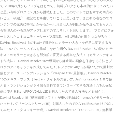
て, 2018年1月からブログをはじめて、無料ブログから本格的にやってみたい
と思い有料ブログに２月から挑戦しました。このサイトではおすすめ商品の
レビューや紹介、雑記などを書いていこうと思います。まだ初心者なのでコ
ンテンツの充実に時間がかかるかもしれませんが何回か足を運んでもらえた
ら管理人のやる気がアップしますのでよろしくお願いします。, ブログにフォ
ーカスしたコミュニティーサービス(SNS)。同じ趣味の仲間とつながろう！,
DaVinci Resolve１６のText+で部分的にカラーや大きさを任意に変更する方
法！ついでにサムネイルを作成しながら紹介, Davinci Resolve 16の使い方 テ
キストのカラーと大きさを部分的に変更する簡単な方法！（カラフルテキス
ト作成法）, Davinci Resolve 16の動画から静止画の画像を保存する方法とブ
ログのアイキャッチを作成してみた！, レノボのc340(15)が届いたので開封の
儀とファーストインプレッション「ideapad C340最新版」, Davinci Resolve
16のテキストプラス（Text＋）タイトルの使い方, DaVinci Resolve １６で使
えるトランジションが５４個も無料でダウンロードできる方法！, VTuber配
信に使える3tenePRO V2+Live2Dを購入したので導入方法などを紹介！,
Davinci Resolve 16（動画編集ソフト）が重い理由はChromeのメモリー食い
だった！, グリーンスクリーン(布）を購入したのでDaVinci Resolve 16で試し
てみた！？（クロマキー合成）, DaVinci Resolve 17「PUBRIC BETA」無料版