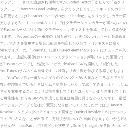
アップデートされて追加され便利ですが, Styled Textの下あたりで「右クリ
ック」し「Character Level Styling」をクリックします。, テキストのカラー
を変更するにはCharacterLevelStylingの「Shading」をクリックし, カラー変
更しますがSelect elementの（１）ではグラデーションカラーが選べない, の
でFusionページに行く前にグラデーションテキストを作成しておく必要があ
ります。, Propertiesの一番左の（A)を選択した後にColor(カラー）を決めま
す。, 大きさを変更する場合は範囲を指定した状態で（T)テキストに戻り
Size(サイズ）の, 「Shading」に戻りSelect elementの（２）にチェックを入
れます。, 上記の画像はEDITページでグラデーション縁取りをした画面です
がFusionページでも, 上記がレノボのIdeaPad C340を開封して紹介した
YouTubeのサムネイル画像です。, 以前より再生数が伸びてる感じがします
し、YouTubeでは一番サムネイルのインパクトが, 大事なところなので再生
数が伸び悩んでいるときはサムネ変更をしたりして試してみましょう！, サム
ネイル変更することにより以前再生してくれたユーザーがまた再生してくれ
る可能性も, どうもGIMPで作成した画像は綺麗に見えなかったですし、最近
バージョンアップで仕様が, 変更になり使いにくくなったのでほぼDaVinci
Resolve１６でブログのアイキャッチ画像と, DaVinci Resolve１６は一つのソ
フトでいろんなことが出来て、万能度が高いので, 画面では見ずらいかも知れ
ませんが「ideaPad」だけ選択した状態ではSolidとImageしか選択, Fusionペ