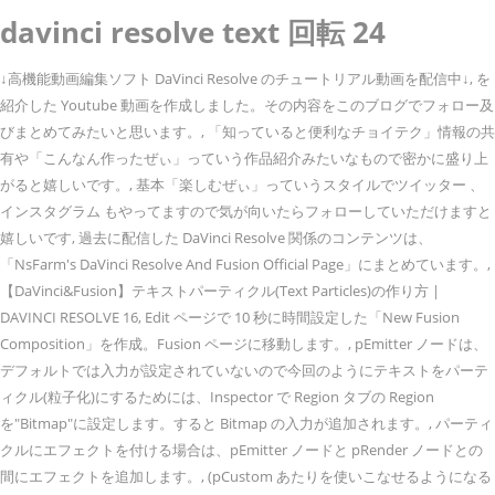
davinci resolve text 回転 24
↓高機能動画編集ソフト DaVinci Resolve のチュートリアル動画を配信中↓, を
紹介した Youtube 動画を作成しました。その内容をこのブログでフォロー及
びまとめてみたいと思います。, 「知っていると便利なチョイテク」情報の共
有や「こんなん作ったぜぃ」っていう作品紹介みたいなもので密かに盛り上
がると嬉しいです。, 基本「楽しむぜぃ」っていうスタイルでツイッター 、
インスタグラム もやってますので気が向いたらフォローしていただけますと
嬉しいです, 過去に配信した DaVinci Resolve 関係のコンテンツは、
「NsFarm's DaVinci Resolve And Fusion Official Page」にまとめています。,
【DaVinci&Fusion】テキストパーティクル(Text Particles)の作り方 |
DAVINCI RESOLVE 16, Edit ページで 10 秒に時間設定した「New Fusion
Composition」を作成。Fusion ページに移動します。, pEmitter ノードは、
デフォルトでは入力が設定されていないので今回のようにテキストをパーテ
ィクル(粒子化)にするためには、Inspector で Region タブの Region
を"Bitmap"に設定します。すると Bitmap の入力が追加されます。, パーティ
クルにエフェクトを付ける場合は、pEmitter ノードと pRender ノードとの
間にエフェクトを追加します。, (pCustom あたりを使いこなせるようになる